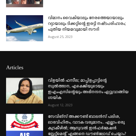
വിമാനം വൈകിയാലും നേരത്തെയായാലും
റദ്ദായാലും ടിക്കറ്റിന്റെ ഇരട്ടി നഷ്ടപരിഹാരം;
പുതിയ നിയമവുമായി സൗദി
August 25, 2023
Articles
വിളയിൽ ഫസീല; മാപ്പിളപ്പാട്ടിന്റെ
സുൽത്താന, എകെജിയുടെയും
ഇഎംഎസിന്റെയും അഭിനന്ദനം ഏറ്റുവാങ്ങിയ
ഗായിക
August 12, 2023
സേവിങ്സ് അക്കൗണ്ട് ബാലൻസ് പലിശ,
ലാഭവിഹിതം, വാടക വരുമാനം.. എല്ലാം ഒരു
കുടകീഴിൽ; ആനുവൽ ഇൻഫർമേഷൻ
സ്റ്റേറ്റ്മെന്റ് എങ്ങനെ ഡൗൺലോഡ് ചെയ്യാം?