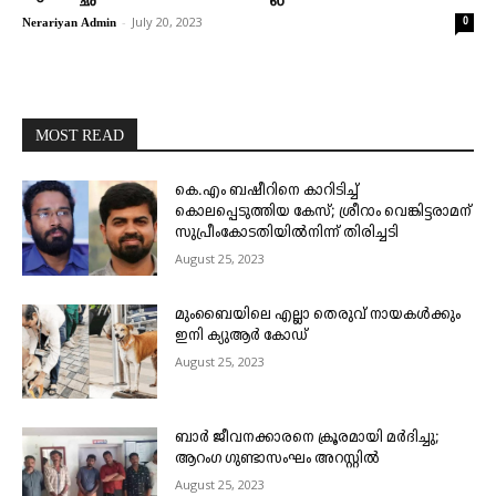
-
July 20, 2023
0
Nerariyan Admin
MOST READ
കെ.എം ബഷീറിനെ കാറിടിച്ച്
കൊലപ്പെടുത്തിയ കേസ്; ശ്രീറാം വെങ്കിട്ടരാമന്
സുപ്രീംകോടതിയിൽനിന്ന് തിരിച്ചടി
August 25, 2023
മുംബൈയിലെ എല്ലാ തെരുവ് നായകൾക്കും
ഇനി ക്യുആർ കോഡ്
August 25, 2023
ബാർ ജീവനക്കാരനെ ക്രൂരമായി മർദിച്ചു;
ആറംഗ ഗുണ്ടാസംഘം അറസ്റ്റിൽ
August 25, 2023