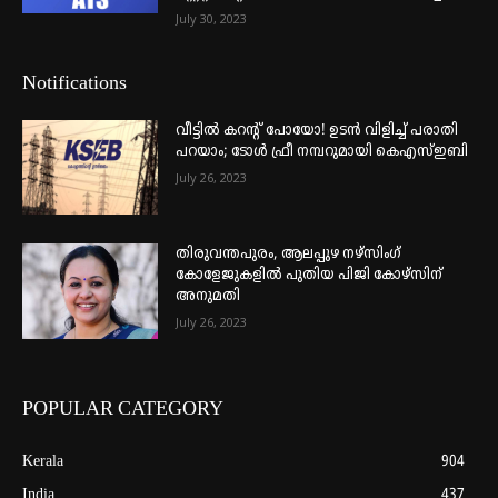
July 30, 2023
Notifications
വീട്ടില്‍ കറന്റ് പോയോ! ഉടന്‍ വിളിച്ച് പരാതി
പറയാം; ടോള്‍ ഫ്രീ നമ്പറുമായി കെഎസ്ഇബി
July 26, 2023
തിരുവന്തപുരം, ആലപ്പുഴ നഴ്‌സിംഗ്
കോളേജുകളില്‍ പുതിയ പിജി കോഴ്‌സിന്
അനുമതി
July 26, 2023
POPULAR CATEGORY
Kerala
904
India
437