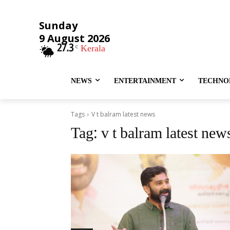
Sunday
9 August 2026
27.3
Kerala
C
NEWS
ENTERTAINMENT
TECHNO
Tags
V t balram latest news
Tag:
v t balram latest new