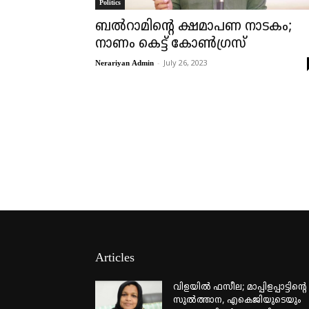
Politics
ബൽറാമിന്റെ ക്ഷമാപണ നാടകം;
നാണം കെട്ട് കോൺഗ്രസ്
-
July 26, 2023
Nerariyan Admin
Articles
വിളയിൽ ഫസീല; മാപ്പിളപ്പാട്ടിന്റെ
സുൽത്താന, എകെജിയുടെയും