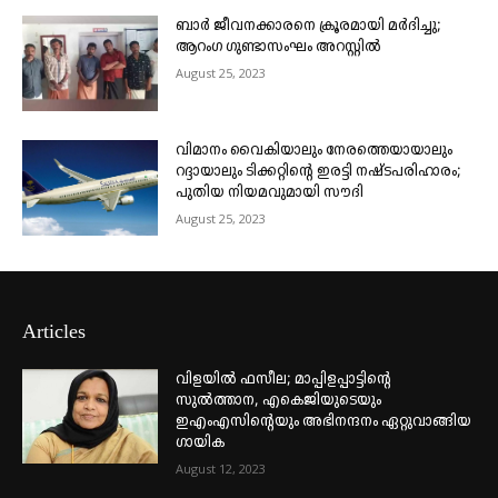
ബാർ ജീവനക്കാരനെ ക്രൂരമായി മർദിച്ചു;
ആറംഗ ഗുണ്ടാസംഘം അറസ്റ്റിൽ
August 25, 2023
വിമാനം വൈകിയാലും നേരത്തെയായാലും
റദ്ദായാലും ടിക്കറ്റിന്റെ ഇരട്ടി നഷ്ടപരിഹാരം;
പുതിയ നിയമവുമായി സൗദി
August 25, 2023
Articles
വിളയിൽ ഫസീല; മാപ്പിളപ്പാട്ടിന്റെ
സുൽത്താന, എകെജിയുടെയും
ഇഎംഎസിന്റെയും അഭിനന്ദനം ഏറ്റുവാങ്ങിയ
ഗായിക
August 12, 2023