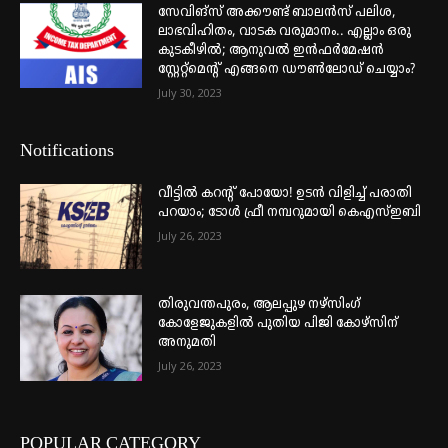
സേവിങ്സ് അക്കൗണ്ട് ബാലൻസ് പലിശ,
ലാഭവിഹിതം, വാടക വരുമാനം.. എല്ലാം ഒരു
കുടകീഴിൽ; ആനുവൽ ഇൻഫർമേഷൻ
സ്റ്റേറ്റ്മെന്റ് എങ്ങനെ ഡൗൺലോഡ് ചെയ്യാം?
July 30, 2023
Notifications
വീട്ടില്‍ കറന്റ് പോയോ! ഉടന്‍ വിളിച്ച് പരാതി
പറയാം; ടോള്‍ ഫ്രീ നമ്പറുമായി കെഎസ്ഇബി
July 26, 2023
തിരുവന്തപുരം, ആലപ്പുഴ നഴ്‌സിംഗ്
കോളേജുകളില്‍ പുതിയ പിജി കോഴ്‌സിന്
അനുമതി
July 26, 2023
POPULAR CATEGORY