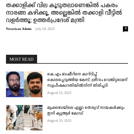
തക്കാളിക്ക് വില കൂടുതലാണെങ്കിൽ പകരം
നാരങ്ങ കഴിക്കൂ, അല്ലെങ്കിൽ തക്കാളി വീട്ടിൽ
വളർത്തൂ; ഉത്തർപ്രദേശ് മന്ത്രി
-
July 24, 2023
0
Nerariyan Admin
MOST READ
കെ.എം ബഷീറിനെ കാറിടിച്ച്
കൊലപ്പെടുത്തിയ കേസ്; ശ്രീറാം വെങ്കിട്ടരാമന്
സുപ്രീംകോടതിയിൽനിന്ന് തിരിച്ചടി
August 25, 2023
മുംബൈയിലെ എല്ലാ തെരുവ് നായകൾക്കും
ഇനി ക്യുആർ കോഡ്
August 25, 2023