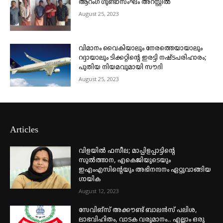
ആറംഗ ഗുണ്ടാസംഘം അറസ്റ്റിൽ
August 25, 2023
വിമാനം വൈകിയാലും നേരത്തെയായാലും
റദ്ദായാലും ടിക്കറ്റിന്റെ ഇരട്ടി നഷ്ടപരിഹാരം;
പുതിയ നിയമവുമായി സൗദി
August 25, 2023
Articles
വിളയിൽ ഫസീല; മാപ്പിളപ്പാട്ടിന്റെ
സുൽത്താന, എകെജിയുടെയും
ഇഎംഎസിന്റെയും അഭിനന്ദനം ഏറ്റുവാങ്ങിയ
ഗായിക
August 12, 2023
സേവിങ്സ് അക്കൗണ്ട് ബാലൻസ് പലിശ,
ലാഭവിഹിതം, വാടക വരുമാനം.. എല്ലാം ഒരു