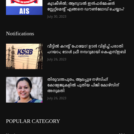
കുടകീഴിൽ; ആനുവൽ ഇൻഫർമേഷൻ
സ്റ്റേറ്റ്മെന്റ് എങ്ങനെ ഡൗൺലോഡ് ചെയ്യാം?
July 30, 2023
Notifications
വീട്ടില്‍ കറന്റ് പോയോ! ഉടന്‍ വിളിച്ച് പരാതി
പറയാം; ടോള്‍ ഫ്രീ നമ്പറുമായി കെഎസ്ഇബി
July 26, 2023
തിരുവന്തപുരം, ആലപ്പുഴ നഴ്‌സിംഗ്
കോളേജുകളില്‍ പുതിയ പിജി കോഴ്‌സിന്
അനുമതി
July 26, 2023
POPULAR CATEGORY