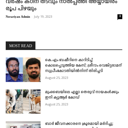
വർഷം കഠിന തടവും നാൽപ്പത്തി അയ്യായിരം
രൂപ പിഴയും
-
July 19, 2023
0
Nerariyan Admin
MOST READ
കെ.എം ബഷീറിനെ കാറിടിച്ച്
കൊലപ്പെടുത്തിയ കേസ്; ശ്രീറാം വെങ്കിട്ടരാമന്
സുപ്രീംകോടതിയിൽനിന്ന് തിരിച്ചടി
August 25, 2023
മുംബൈയിലെ എല്ലാ തെരുവ് നായകൾക്കും
ഇനി ക്യുആർ കോഡ്
August 25, 2023
ബാർ ജീവനക്കാരനെ ക്രൂരമായി മർദിച്ചു;