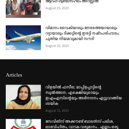
ആറംഗ ഗുണ്ടാസംഘം അറസ്റ്റിൽ
August 25, 2023
വിമാനം വൈകിയാലും നേരത്തെയായാലും
റദ്ദായാലും ടിക്കറ്റിന്റെ ഇരട്ടി നഷ്ടപരിഹാരം;
പുതിയ നിയമവുമായി സൗദി
August 25, 2023
Articles
വിളയിൽ ഫസീല; മാപ്പിളപ്പാട്ടിന്റെ
സുൽത്താന, എകെജിയുടെയും
ഇഎംഎസിന്റെയും അഭിനന്ദനം ഏറ്റുവാങ്ങിയ
ഗായിക
August 12, 2023
സേവിങ്സ് അക്കൗണ്ട് ബാലൻസ് പലിശ,
ലാഭവിഹിതം, വാടക വരുമാനം.. എല്ലാം ഒരു