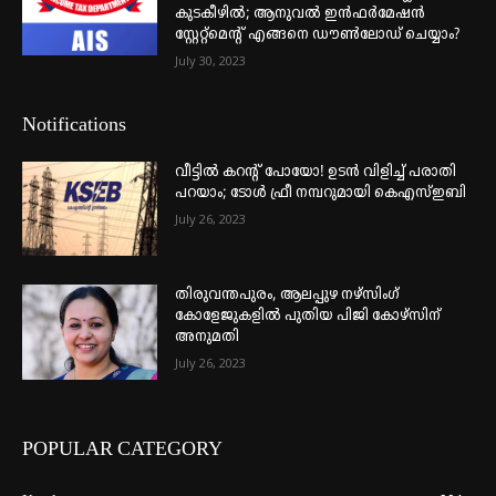
കുടകീഴിൽ; ആനുവൽ ഇൻഫർമേഷൻ
സ്റ്റേറ്റ്മെന്റ് എങ്ങനെ ഡൗൺലോഡ് ചെയ്യാം?
July 30, 2023
Notifications
വീട്ടില്‍ കറന്റ് പോയോ! ഉടന്‍ വിളിച്ച് പരാതി
പറയാം; ടോള്‍ ഫ്രീ നമ്പറുമായി കെഎസ്ഇബി
July 26, 2023
തിരുവന്തപുരം, ആലപ്പുഴ നഴ്‌സിംഗ്
കോളേജുകളില്‍ പുതിയ പിജി കോഴ്‌സിന്
അനുമതി
July 26, 2023
POPULAR CATEGORY