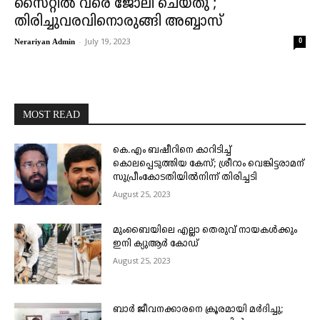
സൈറ്റിൽ വരെ ജോലി ചെയ്തു ;
തിരിച്ചുവരവിനൊരുങ്ങി അബ്ബാസ്
-
July 19, 2023
0
Nerariyan Admin
MOST READ
കെ.എം ബഷീറിനെ കാറിടിച്ച്
കൊലപ്പെടുത്തിയ കേസ്; ശ്രീറാം വെങ്കിട്ടരാമന്
സുപ്രീംകോടതിയിൽനിന്ന് തിരിച്ചടി
August 25, 2023
മുംബൈയിലെ എല്ലാ തെരുവ് നായകൾക്കും
ഇനി ക്യുആർ കോഡ്
August 25, 2023
ബാർ ജീവനക്കാരനെ ക്രൂരമായി മർദിച്ചു;