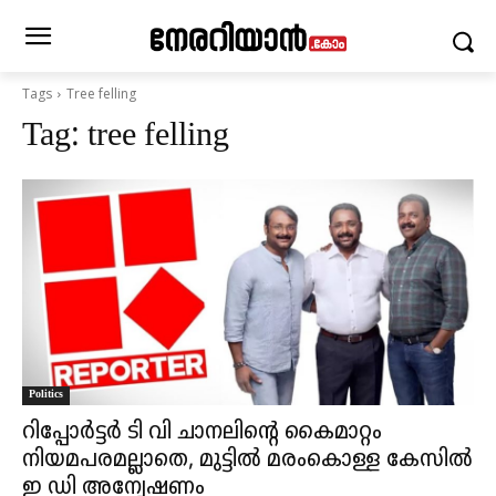
Tags
Tree felling
Tag:
tree felling
Politics
റിപ്പോർട്ടർ ടി വി ചാനലിന്റെ കൈമാറ്റം
നിയമപരമല്ലാതെ, മുട്ടിൽ മരംകൊള്ള കേസിൽ
ഇ ഡി അന്വേഷണം