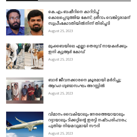
കെ.എം ബഷീറിനെ കാറിടിച്ച്
കൊലപ്പെടുത്തിയ കേസ്; ശ്രീറാം വെങ്കിട്ടരാമന്
സുപ്രീംകോടതിയിൽനിന്ന് തിരിച്ചടി
August 25, 2023
മുംബൈയിലെ എല്ലാ തെരുവ് നായകൾക്കും
ഇനി ക്യുആർ കോഡ്
August 25, 2023
ബാർ ജീവനക്കാരനെ ക്രൂരമായി മർദിച്ചു;
ആറംഗ ഗുണ്ടാസംഘം അറസ്റ്റിൽ
August 25, 2023
വിമാനം വൈകിയാലും നേരത്തെയായാലും
റദ്ദായാലും ടിക്കറ്റിന്റെ ഇരട്ടി നഷ്ടപരിഹാരം;
പുതിയ നിയമവുമായി സൗദി
August 25, 2023