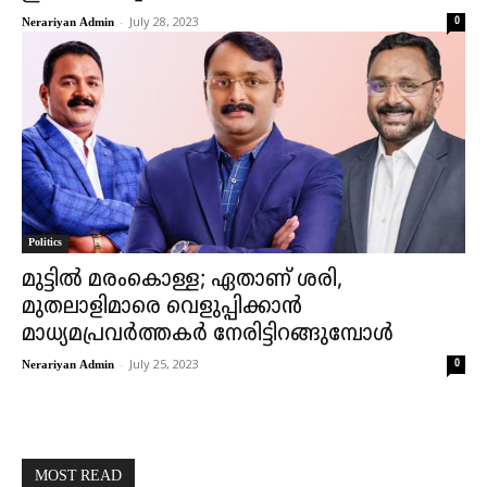
-
July 28, 2023
0
Nerariyan Admin
Politics
മുട്ടിൽ മരംകൊള്ള; ഏതാണ് ശരി,
മുതലാളിമാരെ വെളുപ്പിക്കാൻ
മാധ്യമപ്രവർത്തകർ നേരിട്ടിറങ്ങുമ്പോൾ
-
July 25, 2023
0
Nerariyan Admin
MOST READ