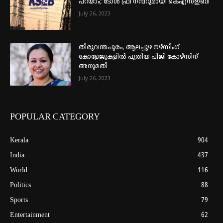
പറയാം; ടോള്‍ ഫ്രീ നമ്പറുമായി കെഎസ്ഇബി
July 26, 2023
തിരുവന്തപുരം, ആലപ്പുഴ നഴ്‌സിംഗ്
കോളേജുകളില്‍ പുതിയ പിജി കോഴ്‌സിന്
അനുമതി
July 26, 2023
POPULAR CATEGORY
Kerala
904
India
437
World
116
Politics
88
Sports
79
Entertainment
62