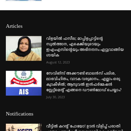
Articles
വിളയിൽ ഫസീല; മാപ്പിളപ്പാട്ടിന്റെ
സുൽത്താന, എകെജിയുടെയും
ഇഎംഎസിന്റെയും അഭിനന്ദനം ഏറ്റുവാങ്ങിയ
ഗായിക
August 12, 2023
സേവിങ്സ് അക്കൗണ്ട് ബാലൻസ് പലിശ,
ലാഭവിഹിതം, വാടക വരുമാനം.. എല്ലാം ഒരു
കുടകീഴിൽ; ആനുവൽ ഇൻഫർമേഷൻ
സ്റ്റേറ്റ്മെന്റ് എങ്ങനെ ഡൗൺലോഡ് ചെയ്യാം?
July 30, 2023
Notifications
വീട്ടില്‍ കറന്റ് പോയോ! ഉടന്‍ വിളിച്ച് പരാതി