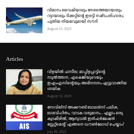
വിമാനം വൈകിയാലും നേരത്തെയായാലും
റദ്ദായാലും ടിക്കറ്റിന്റെ ഇരട്ടി നഷ്ടപരിഹാരം;
പുതിയ നിയമവുമായി സൗദി
August 25, 2023
Articles
വിളയിൽ ഫസീല; മാപ്പിളപ്പാട്ടിന്റെ
സുൽത്താന, എകെജിയുടെയും
ഇഎംഎസിന്റെയും അഭിനന്ദനം ഏറ്റുവാങ്ങിയ
ഗായിക
August 12, 2023
സേവിങ്സ് അക്കൗണ്ട് ബാലൻസ് പലിശ,
ലാഭവിഹിതം, വാടക വരുമാനം.. എല്ലാം ഒരു
കുടകീഴിൽ; ആനുവൽ ഇൻഫർമേഷൻ
സ്റ്റേറ്റ്മെന്റ് എങ്ങനെ ഡൗൺലോഡ് ചെയ്യാം?
July 30, 2023