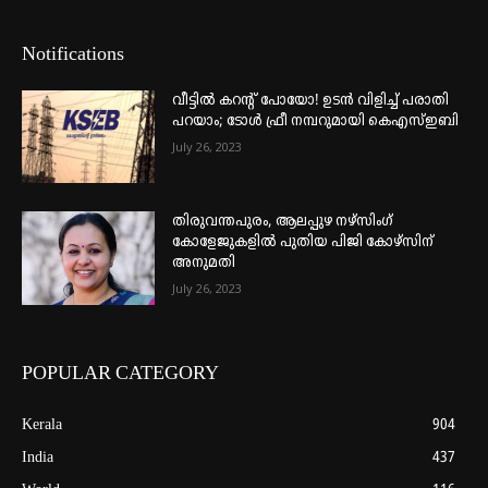
Notifications
വീട്ടില്‍ കറന്റ് പോയോ! ഉടന്‍ വിളിച്ച് പരാതി
പറയാം; ടോള്‍ ഫ്രീ നമ്പറുമായി കെഎസ്ഇബി
July 26, 2023
തിരുവന്തപുരം, ആലപ്പുഴ നഴ്‌സിംഗ്
കോളേജുകളില്‍ പുതിയ പിജി കോഴ്‌സിന്
അനുമതി
July 26, 2023
POPULAR CATEGORY
Kerala
904
India
437