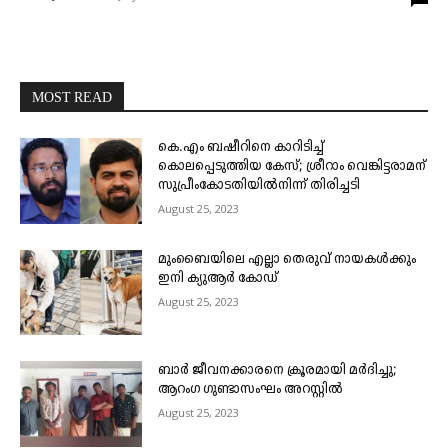
MOST READ
കെ.എം ബഷീറിനെ കാറിടിച്ച്
കൊലപ്പെടുത്തിയ കേസ്; ശ്രീറാം വെങ്കിട്ടരാമന്
സുപ്രീംകോടതിയിൽനിന്ന് തിരിച്ചടി
August 25, 2023
മുംബൈയിലെ എല്ലാ തെരുവ് നായകൾക്കും
ഇനി ക്യുആർ കോഡ്
August 25, 2023
ബാർ ജീവനക്കാരനെ ക്രൂരമായി മർദിച്ചു;
ആറംഗ ഗുണ്ടാസംഘം അറസ്റ്റിൽ
August 25, 2023