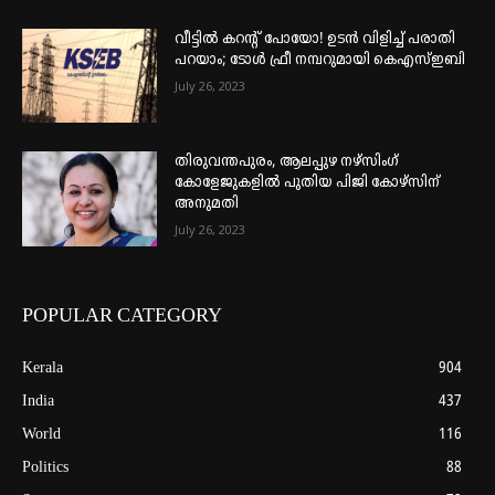
വീട്ടില്‍ കറന്റ് പോയോ! ഉടന്‍ വിളിച്ച് പരാതി
പറയാം; ടോള്‍ ഫ്രീ നമ്പറുമായി കെഎസ്ഇബി
July 26, 2023
തിരുവന്തപുരം, ആലപ്പുഴ നഴ്‌സിംഗ്
കോളേജുകളില്‍ പുതിയ പിജി കോഴ്‌സിന്
അനുമതി
July 26, 2023
POPULAR CATEGORY
Kerala
904
India
437
World
116
Politics
88