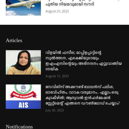
പുതിയ നിയമവുമായി സൗദി
August 25, 2023
Articles
വിളയിൽ ഫസീല; മാപ്പിളപ്പാട്ടിന്റെ
സുൽത്താന, എകെജിയുടെയും
ഇഎംഎസിന്റെയും അഭിനന്ദനം ഏറ്റുവാങ്ങിയ
ഗായിക
August 12, 2023
സേവിങ്സ് അക്കൗണ്ട് ബാലൻസ് പലിശ,
ലാഭവിഹിതം, വാടക വരുമാനം.. എല്ലാം ഒരു
കുടകീഴിൽ; ആനുവൽ ഇൻഫർമേഷൻ
സ്റ്റേറ്റ്മെന്റ് എങ്ങനെ ഡൗൺലോഡ് ചെയ്യാം?
July 30, 2023
Notifications