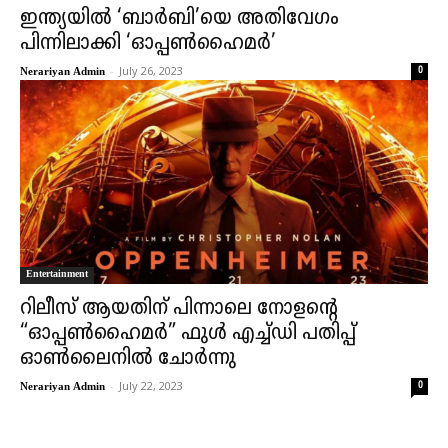
ഇന്ത്യയിൽ ‘ബാർബി’യെ അതിവേഗം
പിന്നിലാക്കി ‘ഓപ്പൺഹൈമർ’
-
July 26, 2023
0
Nerariyan Admin
Entertainment
റിലീസ് ആയതിന് പിന്നാലെ നോളന്‍റെ
“ഓപ്പൺഹൈമർ” ഫുള്‍ എച്ച്ഡി പതിപ്പ്
ഓണ്‍ലൈനില്‍ ചോര്‍ന്നു
-
July 22, 2023
0
Nerariyan Admin