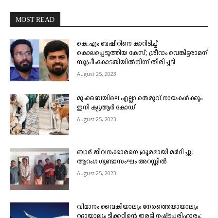
MOST READ
കെ.എം ബഷീറിനെ കാറിടിച്ച്
കൊലപ്പെടുത്തിയ കേസ്; ശ്രീറാം വെങ്കിട്ടരാമന്
സുപ്രീംകോടതിയിൽനിന്ന് തിരിച്ചടി
August 25, 2023
മുംബൈയിലെ എല്ലാ തെരുവ് നായകൾക്കും
ഇനി ക്യുആർ കോഡ്
August 25, 2023
ബാർ ജീവനക്കാരനെ ക്രൂരമായി മർദിച്ചു;
ആറംഗ ഗുണ്ടാസംഘം അറസ്റ്റിൽ
August 25, 2023
വിമാനം വൈകിയാലും നേരത്തെയായാലും
റദ്ദായാലും ടിക്കറ്റിന്റെ ഇരട്ടി നഷ്ടപരിഹാരം;