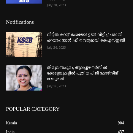
July 30, 2023
Notifications
വീട്ടില്‍ കറന്റ് പോയോ! ഉടന്‍ വിളിച്ച് പരാതി
പറയാം; ടോള്‍ ഫ്രീ നമ്പറുമായി കെഎസ്ഇബി
July 26, 2023
തിരുവന്തപുരം, ആലപ്പുഴ നഴ്‌സിംഗ്
കോളേജുകളില്‍ പുതിയ പിജി കോഴ്‌സിന്
അനുമതി
July 26, 2023
POPULAR CATEGORY
Kerala
904
India
437