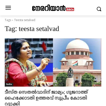
Tags
Teesta setalvad
Tag:
teesta setalvad
India
ടീസ്ത സെതല്‍വാദിന് ജാമ്യം; ഗുജറാത്ത്
ഹൈക്കോടതി ഉത്തരവ് സുപ്രീം കോടതി
റദ്ദാക്കി