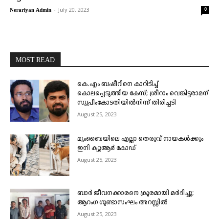
-
July 20, 2023
0
Nerariyan Admin
MOST READ
കെ.എം ബഷീറിനെ കാറിടിച്ച്
കൊലപ്പെടുത്തിയ കേസ്; ശ്രീറാം വെങ്കിട്ടരാമന്
സുപ്രീംകോടതിയിൽനിന്ന് തിരിച്ചടി
August 25, 2023
മുംബൈയിലെ എല്ലാ തെരുവ് നായകൾക്കും
ഇനി ക്യുആർ കോഡ്
August 25, 2023
ബാർ ജീവനക്കാരനെ ക്രൂരമായി മർദിച്ചു;
ആറംഗ ഗുണ്ടാസംഘം അറസ്റ്റിൽ
August 25, 2023