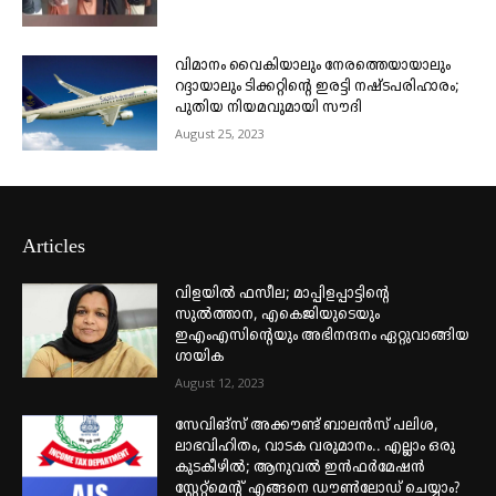
വിമാനം വൈകിയാലും നേരത്തെയായാലും
റദ്ദായാലും ടിക്കറ്റിന്റെ ഇരട്ടി നഷ്ടപരിഹാരം;
പുതിയ നിയമവുമായി സൗദി
August 25, 2023
Articles
വിളയിൽ ഫസീല; മാപ്പിളപ്പാട്ടിന്റെ
സുൽത്താന, എകെജിയുടെയും
ഇഎംഎസിന്റെയും അഭിനന്ദനം ഏറ്റുവാങ്ങിയ
ഗായിക
August 12, 2023
സേവിങ്സ് അക്കൗണ്ട് ബാലൻസ് പലിശ,
ലാഭവിഹിതം, വാടക വരുമാനം.. എല്ലാം ഒരു
കുടകീഴിൽ; ആനുവൽ ഇൻഫർമേഷൻ
സ്റ്റേറ്റ്മെന്റ് എങ്ങനെ ഡൗൺലോഡ് ചെയ്യാം?