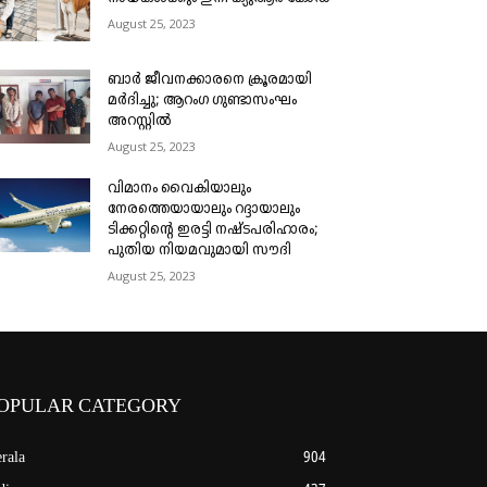
August 25, 2023
ബാർ ജീവനക്കാരനെ ക്രൂരമായി
മർദിച്ചു; ആറംഗ ഗുണ്ടാസംഘം
അറസ്റ്റിൽ
August 25, 2023
വിമാനം വൈകിയാലും
നേരത്തെയായാലും റദ്ദായാലും
ടിക്കറ്റിന്റെ ഇരട്ടി നഷ്ടപരിഹാരം;
പുതിയ നിയമവുമായി സൗദി
August 25, 2023
OPULAR CATEGORY
rala
904