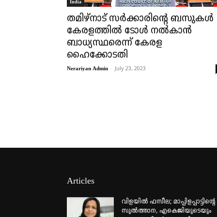
India
തമിഴ്‌നാട് സർക്കാരിന്റെ ബസുകൾ
കേരളത്തിൽ ടോൾ നൽകാൻ
ബാധ്യസ്ഥരെന്ന് കേരള
ഹൈക്കോടതി
-
July 23, 2023
Nerariyan Admin
Articles
വിളയിൽ ഫസീല; മാപ്പിളപ്പാട്ടിന്റെ
സുൽത്താന, എകെജിയുടെയും