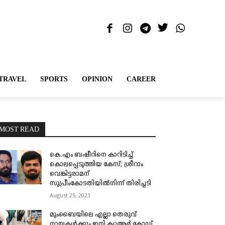
TRAVEL
SPORTS
OPINION
CAREER
MOST READ
കെ.എം ബഷീറിനെ കാറിടിച്ച്
കൊലപ്പെടുത്തിയ കേസ്; ശ്രീറാം
വെങ്കിട്ടരാമന്
സുപ്രീംകോടതിയിൽനിന്ന് തിരിച്ചടി
August 25, 2023
മുംബൈയിലെ എല്ലാ തെരുവ്
നായകൾക്കും ഇനി ക്യുആർ കോഡ്