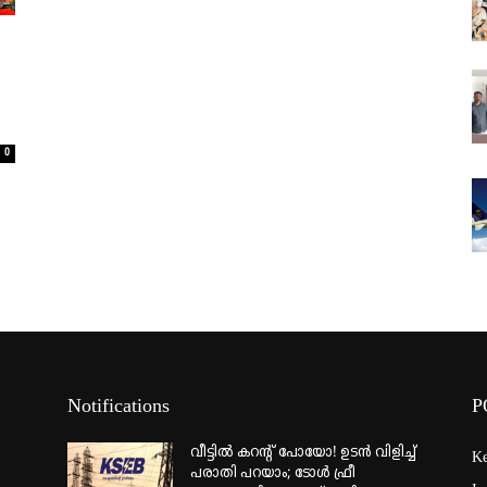
0
Notifications
P
വീട്ടില്‍ കറന്റ് പോയോ! ഉടന്‍ വിളിച്ച്
Ke
പരാതി പറയാം; ടോള്‍ ഫ്രീ