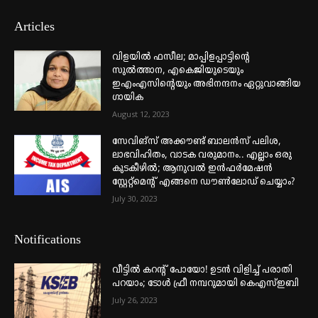
Articles
വിളയിൽ ഫസീല; മാപ്പിളപ്പാട്ടിന്റെ
സുൽത്താന, എകെജിയുടെയും
ഇഎംഎസിന്റെയും അഭിനന്ദനം ഏറ്റുവാങ്ങിയ
ഗായിക
August 12, 2023
സേവിങ്സ് അക്കൗണ്ട് ബാലൻസ് പലിശ,
ലാഭവിഹിതം, വാടക വരുമാനം.. എല്ലാം ഒരു
കുടകീഴിൽ; ആനുവൽ ഇൻഫർമേഷൻ
സ്റ്റേറ്റ്മെന്റ് എങ്ങനെ ഡൗൺലോഡ് ചെയ്യാം?
July 30, 2023
Notifications
വീട്ടില്‍ കറന്റ് പോയോ! ഉടന്‍ വിളിച്ച് പരാതി
പറയാം; ടോള്‍ ഫ്രീ നമ്പറുമായി കെഎസ്ഇബി
July 26, 2023