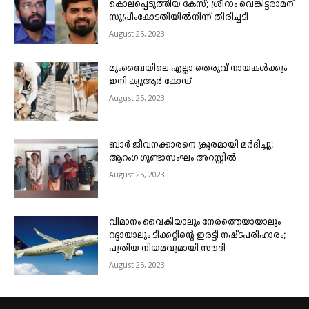
കൊലപ്പെടുത്തിയ കേസ്; ശ്രീറാം വെങ്കിട്ടരാമന്
സുപ്രീംകോടതിയിൽനിന്ന് തിരിച്ചടി
August 25, 2023
മുംബൈയിലെ എല്ലാ തെരുവ് നായകൾക്കും
ഇനി ക്യുആർ കോഡ്
August 25, 2023
ബാർ ജീവനക്കാരനെ ക്രൂരമായി മർദിച്ചു;
ആറംഗ ഗുണ്ടാസംഘം അറസ്റ്റിൽ
August 25, 2023
വിമാനം വൈകിയാലും നേരത്തെയായാലും
റദ്ദായാലും ടിക്കറ്റിന്റെ ഇരട്ടി നഷ്ടപരിഹാരം;
പുതിയ നിയമവുമായി സൗദി
August 25, 2023