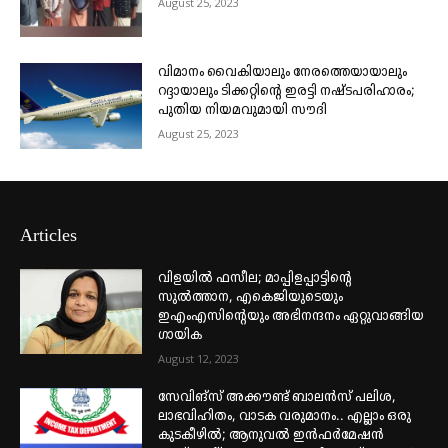
August 25, 2023
വിമാനം വൈകിയാലും നേരത്തെയായാലും
റദ്ദായാലും ടിക്കറ്റിന്റെ ഇരട്ടി നഷ്ടപരിഹാരം;
പുതിയ നിയമവുമായി സൗദി
August 25, 2023
Articles
വിളയിൽ ഫസീല; മാപ്പിളപ്പാട്ടിന്റെ
സുൽത്താന, എകെജിയുടെയും
ഇഎംഎസിന്റെയും അഭിനന്ദനം ഏറ്റുവാങ്ങിയ
ഗായിക
August 12, 2023
സേവിങ്സ് അക്കൗണ്ട് ബാലൻസ് പലിശ,
ലാഭവിഹിതം, വാടക വരുമാനം.. എല്ലാം ഒരു
കുടകീഴിൽ; ആനുവൽ ഇൻഫർമേഷൻ