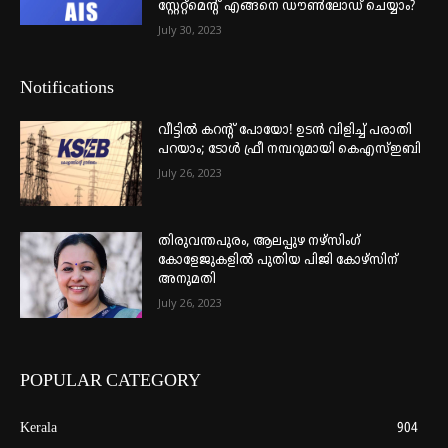
സ്റ്റേറ്റ്മെന്റ് എങ്ങനെ ഡൗൺലോഡ് ചെയ്യാം?
July 30, 2023
Notifications
വീട്ടില്‍ കറന്റ് പോയോ! ഉടന്‍ വിളിച്ച് പരാതി
പറയാം; ടോള്‍ ഫ്രീ നമ്പറുമായി കെഎസ്ഇബി
July 26, 2023
തിരുവന്തപുരം, ആലപ്പുഴ നഴ്‌സിംഗ്
കോളേജുകളില്‍ പുതിയ പിജി കോഴ്‌സിന്
അനുമതി
July 26, 2023
POPULAR CATEGORY
Kerala
904