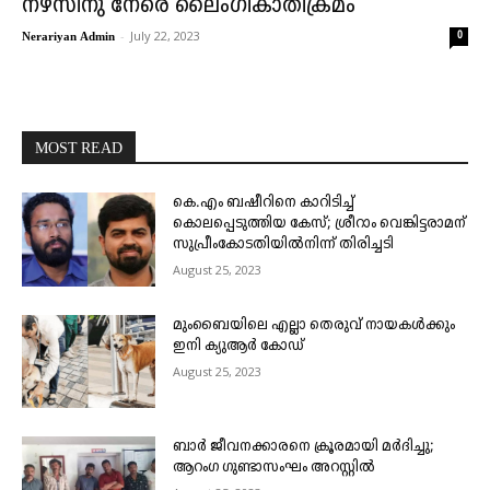
നഴ്സിനു നേരെ ലൈംഗികാതിക്രമം
-
July 22, 2023
0
Nerariyan Admin
MOST READ
കെ.എം ബഷീറിനെ കാറിടിച്ച്
കൊലപ്പെടുത്തിയ കേസ്; ശ്രീറാം വെങ്കിട്ടരാമന്
സുപ്രീംകോടതിയിൽനിന്ന് തിരിച്ചടി
August 25, 2023
മുംബൈയിലെ എല്ലാ തെരുവ് നായകൾക്കും
ഇനി ക്യുആർ കോഡ്
August 25, 2023
ബാർ ജീവനക്കാരനെ ക്രൂരമായി മർദിച്ചു;
ആറംഗ ഗുണ്ടാസംഘം അറസ്റ്റിൽ