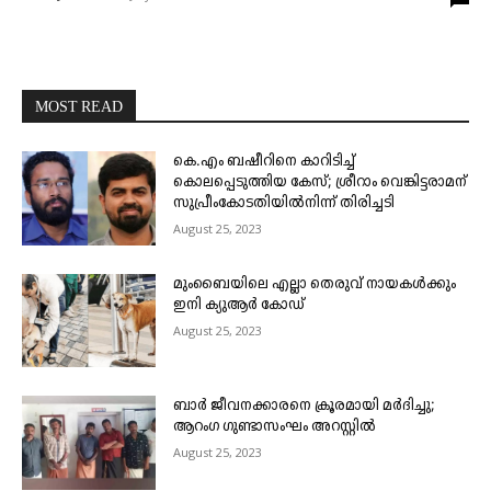
MOST READ
കെ.എം ബഷീറിനെ കാറിടിച്ച്
കൊലപ്പെടുത്തിയ കേസ്; ശ്രീറാം വെങ്കിട്ടരാമന്
സുപ്രീംകോടതിയിൽനിന്ന് തിരിച്ചടി
August 25, 2023
മുംബൈയിലെ എല്ലാ തെരുവ് നായകൾക്കും
ഇനി ക്യുആർ കോഡ്
August 25, 2023
ബാർ ജീവനക്കാരനെ ക്രൂരമായി മർദിച്ചു;
ആറംഗ ഗുണ്ടാസംഘം അറസ്റ്റിൽ
August 25, 2023