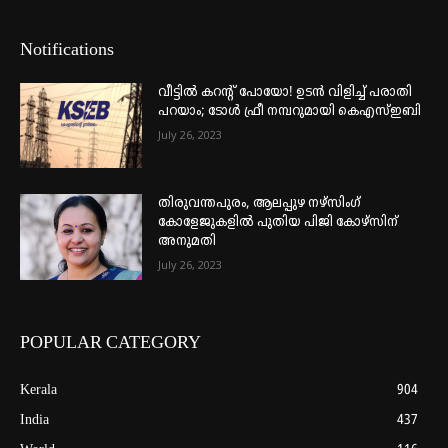
Notifications
വീട്ടില്‍ കറന്റ് പോയോ! ഉടന്‍ വിളിച്ച് പരാതി
പറയാം; ടോള്‍ ഫ്രീ നമ്പറുമായി കെഎസ്ഇബി
July 26, 2023
തിരുവന്തപുരം, ആലപ്പുഴ നഴ്‌സിംഗ്
കോളേജുകളില്‍ പുതിയ പിജി കോഴ്‌സിന്
അനുമതി
July 26, 2023
POPULAR CATEGORY
Kerala
904
India
437