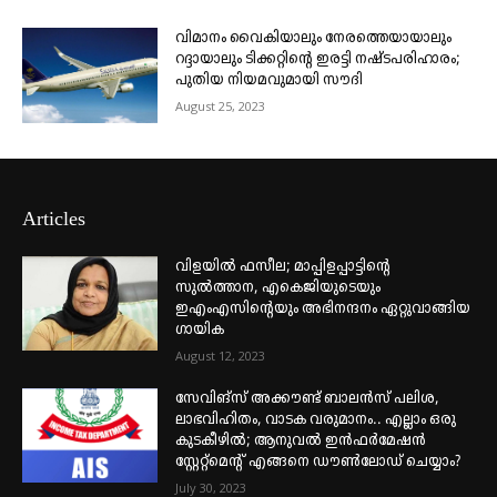
വിമാനം വൈകിയാലും നേരത്തെയായാലും
റദ്ദായാലും ടിക്കറ്റിന്റെ ഇരട്ടി നഷ്ടപരിഹാരം;
പുതിയ നിയമവുമായി സൗദി
August 25, 2023
Articles
വിളയിൽ ഫസീല; മാപ്പിളപ്പാട്ടിന്റെ
സുൽത്താന, എകെജിയുടെയും
ഇഎംഎസിന്റെയും അഭിനന്ദനം ഏറ്റുവാങ്ങിയ
ഗായിക
August 12, 2023
സേവിങ്സ് അക്കൗണ്ട് ബാലൻസ് പലിശ,
ലാഭവിഹിതം, വാടക വരുമാനം.. എല്ലാം ഒരു
കുടകീഴിൽ; ആനുവൽ ഇൻഫർമേഷൻ
സ്റ്റേറ്റ്മെന്റ് എങ്ങനെ ഡൗൺലോഡ് ചെയ്യാം?
July 30, 2023