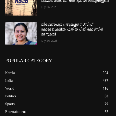
പറയാം; ടോള്‍ ഫ്രീ നമ്പറുമായി കെഎസ്ഇബി
July 26, 2023
തിരുവന്തപുരം, ആലപ്പുഴ നഴ്‌സിംഗ്
കോളേജുകളില്‍ പുതിയ പിജി കോഴ്‌സിന്
അനുമതി
July 26, 2023
POPULAR CATEGORY
Kerala
904
India
437
World
116
Politics
88
Sports
79
Entertainment
62