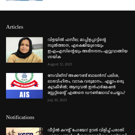
Articles
വിളയിൽ ഫസീല; മാപ്പിളപ്പാട്ടിന്റെ
സുൽത്താന, എകെജിയുടെയും
ഇഎംഎസിന്റെയും അഭിനന്ദനം ഏറ്റുവാങ്ങിയ
ഗായിക
August 12, 2023
സേവിങ്സ് അക്കൗണ്ട് ബാലൻസ് പലിശ,
ലാഭവിഹിതം, വാടക വരുമാനം.. എല്ലാം ഒരു
കുടകീഴിൽ; ആനുവൽ ഇൻഫർമേഷൻ
സ്റ്റേറ്റ്മെന്റ് എങ്ങനെ ഡൗൺലോഡ് ചെയ്യാം?
July 30, 2023
Notifications
വീട്ടില്‍ കറന്റ് പോയോ! ഉടന്‍ വിളിച്ച് പരാതി