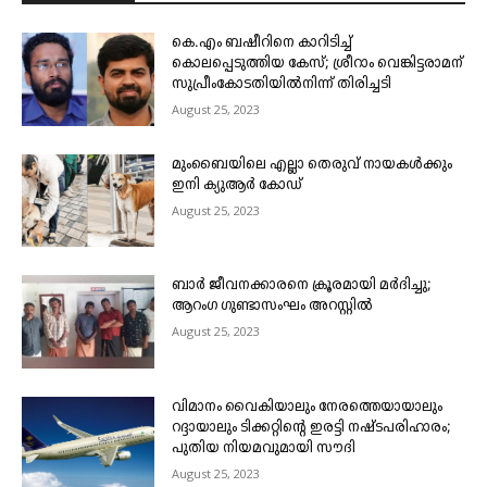
കെ.എം ബഷീറിനെ കാറിടിച്ച്
കൊലപ്പെടുത്തിയ കേസ്; ശ്രീറാം വെങ്കിട്ടരാമന്
സുപ്രീംകോടതിയിൽനിന്ന് തിരിച്ചടി
August 25, 2023
മുംബൈയിലെ എല്ലാ തെരുവ് നായകൾക്കും
ഇനി ക്യുആർ കോഡ്
August 25, 2023
ബാർ ജീവനക്കാരനെ ക്രൂരമായി മർദിച്ചു;
ആറംഗ ഗുണ്ടാസംഘം അറസ്റ്റിൽ
August 25, 2023
വിമാനം വൈകിയാലും നേരത്തെയായാലും
റദ്ദായാലും ടിക്കറ്റിന്റെ ഇരട്ടി നഷ്ടപരിഹാരം;
പുതിയ നിയമവുമായി സൗദി
August 25, 2023