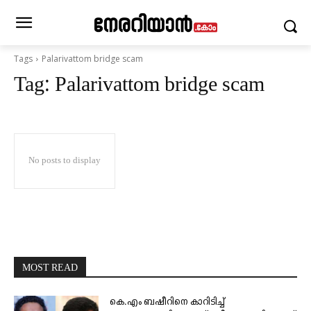
Tags
Palarivattom bridge scam
Tag:
Palarivattom bridge scam
No posts to display
MOST READ
കെ.എം ബഷീറിനെ കാറിടിച്ച്