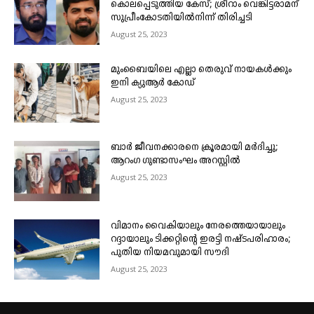
കൊലപ്പെടുത്തിയ കേസ്; ശ്രീറാം വെങ്കിട്ടരാമന്
സുപ്രീംകോടതിയിൽനിന്ന് തിരിച്ചടി
August 25, 2023
മുംബൈയിലെ എല്ലാ തെരുവ് നായകൾക്കും
ഇനി ക്യുആർ കോഡ്
August 25, 2023
ബാർ ജീവനക്കാരനെ ക്രൂരമായി മർദിച്ചു;
ആറംഗ ഗുണ്ടാസംഘം അറസ്റ്റിൽ
August 25, 2023
വിമാനം വൈകിയാലും നേരത്തെയായാലും
റദ്ദായാലും ടിക്കറ്റിന്റെ ഇരട്ടി നഷ്ടപരിഹാരം;
പുതിയ നിയമവുമായി സൗദി
August 25, 2023