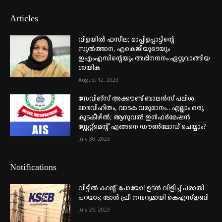
Articles
വിളയിൽ ഫസീല; മാപ്പിളപ്പാട്ടിന്റെ
സുൽത്താന, എകെജിയുടെയും
ഇഎംഎസിന്റെയും അഭിനന്ദനം ഏറ്റുവാങ്ങിയ
ഗായിക
August 12, 2023
സേവിങ്സ് അക്കൗണ്ട് ബാലൻസ് പലിശ,
ലാഭവിഹിതം, വാടക വരുമാനം.. എല്ലാം ഒരു
കുടകീഴിൽ; ആനുവൽ ഇൻഫർമേഷൻ
സ്റ്റേറ്റ്മെന്റ് എങ്ങനെ ഡൗൺലോഡ് ചെയ്യാം?
July 30, 2023
Notifications
വീട്ടില്‍ കറന്റ് പോയോ! ഉടന്‍ വിളിച്ച് പരാതി
പറയാം; ടോള്‍ ഫ്രീ നമ്പറുമായി കെഎസ്ഇബി
July 26, 2023