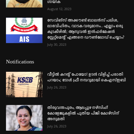
ഗായിക
August 12, 2023
സേവിങ്സ് അക്കൗണ്ട് ബാലൻസ് പലിശ,
ലാഭവിഹിതം, വാടക വരുമാനം.. എല്ലാം ഒരു
കുടകീഴിൽ; ആനുവൽ ഇൻഫർമേഷൻ
സ്റ്റേറ്റ്മെന്റ് എങ്ങനെ ഡൗൺലോഡ് ചെയ്യാം?
July 30, 2023
Notifications
വീട്ടില്‍ കറന്റ് പോയോ! ഉടന്‍ വിളിച്ച് പരാതി
പറയാം; ടോള്‍ ഫ്രീ നമ്പറുമായി കെഎസ്ഇബി
July 26, 2023
തിരുവന്തപുരം, ആലപ്പുഴ നഴ്‌സിംഗ്
കോളേജുകളില്‍ പുതിയ പിജി കോഴ്‌സിന്
അനുമതി
July 26, 2023