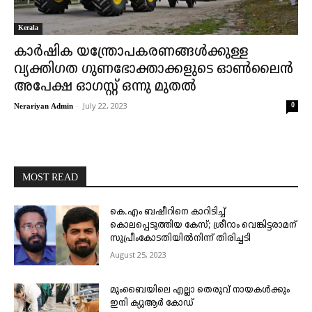
Kerala
കാർഷിക യന്ത്രോപകരണങ്ങൾക്കുള്ള
വ്യക്തിഗത ഗുണഭോക്താക്കളുടെ ഓൺലൈൻ
അപേക്ഷ ഓഗസ്റ്റ് ഒന്നു മുതൽ
-
July 22, 2023
0
Nerariyan Admin
MOST READ
കെ.എം ബഷീറിനെ കാറിടിച്ച്
കൊലപ്പെടുത്തിയ കേസ്; ശ്രീറാം വെങ്കിട്ടരാമന്
സുപ്രീംകോടതിയിൽനിന്ന് തിരിച്ചടി
August 25, 2023
മുംബൈയിലെ എല്ലാ തെരുവ് നായകൾക്കും
ഇനി ക്യുആർ കോഡ്