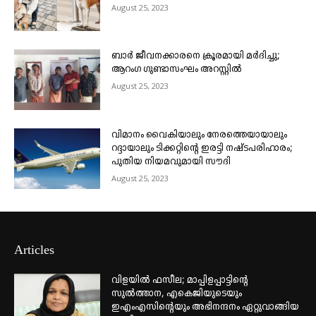
August 25, 2023
ബാർ ജീവനക്കാരനെ ക്രൂരമായി മർദിച്ചു;
ആറംഗ ഗുണ്ടാസംഘം അറസ്റ്റിൽ
August 25, 2023
വിമാനം വൈകിയാലും നേരത്തെയായാലും
റദ്ദായാലും ടിക്കറ്റിന്റെ ഇരട്ടി നഷ്ടപരിഹാരം;
പുതിയ നിയമവുമായി സൗദി
August 25, 2023
Articles
വിളയിൽ ഫസീല; മാപ്പിളപ്പാട്ടിന്റെ
സുൽത്താന, എകെജിയുടെയും
ഇഎംഎസിന്റെയും അഭിനന്ദനം ഏറ്റുവാങ്ങിയ