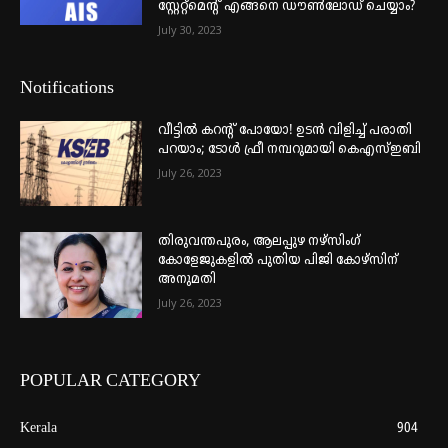
സ്റ്റേറ്റ്മെന്റ് എങ്ങനെ ഡൗൺലോഡ് ചെയ്യാം?
July 30, 2023
Notifications
വീട്ടില്‍ കറന്റ് പോയോ! ഉടന്‍ വിളിച്ച് പരാതി
പറയാം; ടോള്‍ ഫ്രീ നമ്പറുമായി കെഎസ്ഇബി
July 26, 2023
തിരുവന്തപുരം, ആലപ്പുഴ നഴ്‌സിംഗ്
കോളേജുകളില്‍ പുതിയ പിജി കോഴ്‌സിന്
അനുമതി
July 26, 2023
POPULAR CATEGORY
Kerala
904