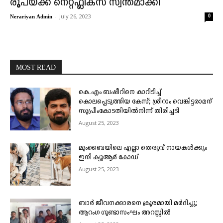
രൂപയ്ക്ക് നെറ്റ്ഫ്ലിക്സ് സ്വന്തമാക്കി
-
July 26, 2023
0
Nerariyan Admin
MOST READ
കെ.എം ബഷീറിനെ കാറിടിച്ച്
കൊലപ്പെടുത്തിയ കേസ്; ശ്രീറാം വെങ്കിട്ടരാമന്
സുപ്രീംകോടതിയിൽനിന്ന് തിരിച്ചടി
August 25, 2023
മുംബൈയിലെ എല്ലാ തെരുവ് നായകൾക്കും
ഇനി ക്യുആർ കോഡ്
August 25, 2023
ബാർ ജീവനക്കാരനെ ക്രൂരമായി മർദിച്ചു;
ആറംഗ ഗുണ്ടാസംഘം അറസ്റ്റിൽ