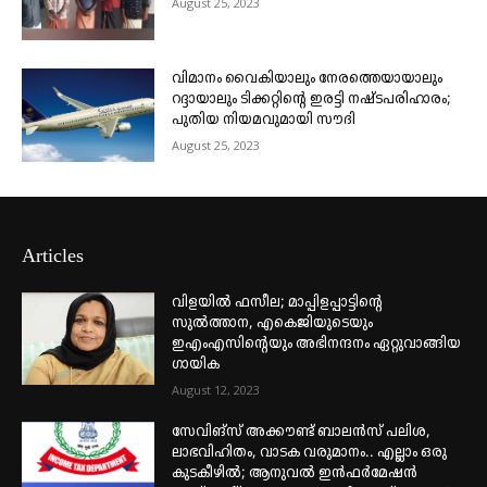
August 25, 2023
വിമാനം വൈകിയാലും നേരത്തെയായാലും
റദ്ദായാലും ടിക്കറ്റിന്റെ ഇരട്ടി നഷ്ടപരിഹാരം;
പുതിയ നിയമവുമായി സൗദി
August 25, 2023
Articles
വിളയിൽ ഫസീല; മാപ്പിളപ്പാട്ടിന്റെ
സുൽത്താന, എകെജിയുടെയും
ഇഎംഎസിന്റെയും അഭിനന്ദനം ഏറ്റുവാങ്ങിയ
ഗായിക
August 12, 2023
സേവിങ്സ് അക്കൗണ്ട് ബാലൻസ് പലിശ,
ലാഭവിഹിതം, വാടക വരുമാനം.. എല്ലാം ഒരു
കുടകീഴിൽ; ആനുവൽ ഇൻഫർമേഷൻ