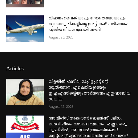
വിമാനം വൈകിയാലും നേരത്തെയായാലും
റദ്ദായാലും ടിക്കറ്റിന്റെ ഇരട്ടി നഷ്ടപരിഹാരം;
പുതിയ നിയമവുമായി സൗദി
August 25, 2023
Articles
വിളയിൽ ഫസീല; മാപ്പിളപ്പാട്ടിന്റെ
സുൽത്താന, എകെജിയുടെയും
ഇഎംഎസിന്റെയും അഭിനന്ദനം ഏറ്റുവാങ്ങിയ
ഗായിക
August 12, 2023
സേവിങ്സ് അക്കൗണ്ട് ബാലൻസ് പലിശ,
ലാഭവിഹിതം, വാടക വരുമാനം.. എല്ലാം ഒരു
കുടകീഴിൽ; ആനുവൽ ഇൻഫർമേഷൻ
സ്റ്റേറ്റ്മെന്റ് എങ്ങനെ ഡൗൺലോഡ് ചെയ്യാം?