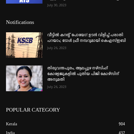
July 30, 2023
Notifications
വീട്ടില്‍ കറന്റ് പോയോ! ഉടന്‍ വിളിച്ച് പരാതി
പറയാം; ടോള്‍ ഫ്രീ നമ്പറുമായി കെഎസ്ഇബി
July 26, 2023
തിരുവന്തപുരം, ആലപ്പുഴ നഴ്‌സിംഗ്
കോളേജുകളില്‍ പുതിയ പിജി കോഴ്‌സിന്
അനുമതി
July 26, 2023
POPULAR CATEGORY
Kerala
904
India
437