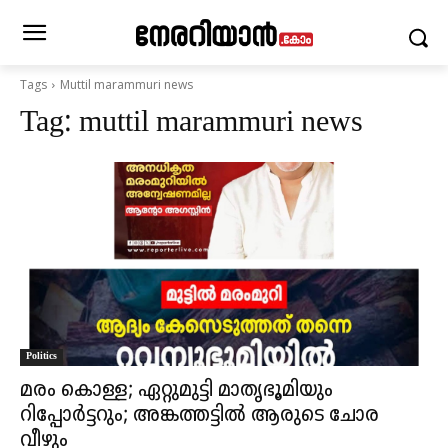
Tags
Muttil marammuri news
Tag:
muttil marammuri news
Politics
മരം കൊള്ള; ഏറ്റുമുട്ടി മാതൃഭൂമിയും
റിപ്പോർട്ട‍റും; അങ്കത്തട്ടിൽ ആരുടെ ചോര
വീഴും