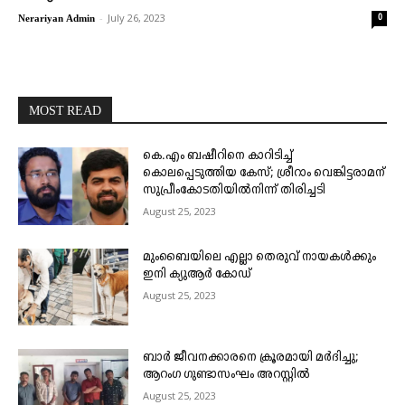
-
July 26, 2023
0
Nerariyan Admin
MOST READ
കെ.എം ബഷീറിനെ കാറിടിച്ച്
കൊലപ്പെടുത്തിയ കേസ്; ശ്രീറാം വെങ്കിട്ടരാമന്
സുപ്രീംകോടതിയിൽനിന്ന് തിരിച്ചടി
August 25, 2023
മുംബൈയിലെ എല്ലാ തെരുവ് നായകൾക്കും
ഇനി ക്യുആർ കോഡ്
August 25, 2023
ബാർ ജീവനക്കാരനെ ക്രൂരമായി മർദിച്ചു;
ആറംഗ ഗുണ്ടാസംഘം അറസ്റ്റിൽ
August 25, 2023