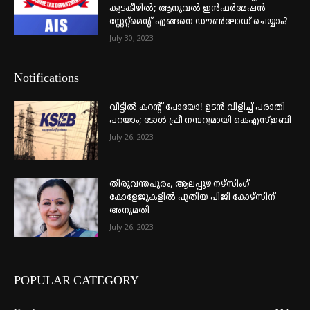
കുടകീഴിൽ; ആനുവൽ ഇൻഫർമേഷൻ
സ്റ്റേറ്റ്മെന്റ് എങ്ങനെ ഡൗൺലോഡ് ചെയ്യാം?
July 30, 2023
Notifications
വീട്ടില്‍ കറന്റ് പോയോ! ഉടന്‍ വിളിച്ച് പരാതി
പറയാം; ടോള്‍ ഫ്രീ നമ്പറുമായി കെഎസ്ഇബി
July 26, 2023
തിരുവന്തപുരം, ആലപ്പുഴ നഴ്‌സിംഗ്
കോളേജുകളില്‍ പുതിയ പിജി കോഴ്‌സിന്
അനുമതി
July 26, 2023
POPULAR CATEGORY