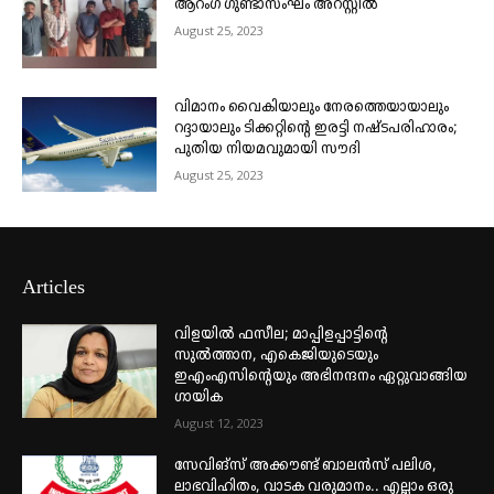
ആറംഗ ഗുണ്ടാസംഘം അറസ്റ്റിൽ
August 25, 2023
വിമാനം വൈകിയാലും നേരത്തെയായാലും
റദ്ദായാലും ടിക്കറ്റിന്റെ ഇരട്ടി നഷ്ടപരിഹാരം;
പുതിയ നിയമവുമായി സൗദി
August 25, 2023
Articles
വിളയിൽ ഫസീല; മാപ്പിളപ്പാട്ടിന്റെ
സുൽത്താന, എകെജിയുടെയും
ഇഎംഎസിന്റെയും അഭിനന്ദനം ഏറ്റുവാങ്ങിയ
ഗായിക
August 12, 2023
സേവിങ്സ് അക്കൗണ്ട് ബാലൻസ് പലിശ,
ലാഭവിഹിതം, വാടക വരുമാനം.. എല്ലാം ഒരു