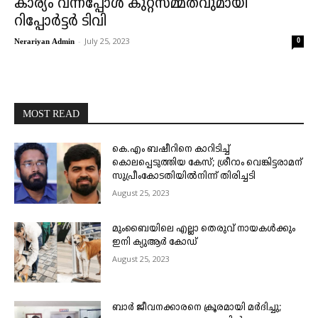
കാര്യം വന്നപ്പോൾ കുറ്റസമ്മതവുമായി
റിപ്പോര്‍ട്ടര്‍ ടിവി
-
July 25, 2023
0
Nerariyan Admin
MOST READ
കെ.എം ബഷീറിനെ കാറിടിച്ച്
കൊലപ്പെടുത്തിയ കേസ്; ശ്രീറാം വെങ്കിട്ടരാമന്
സുപ്രീംകോടതിയിൽനിന്ന് തിരിച്ചടി
August 25, 2023
മുംബൈയിലെ എല്ലാ തെരുവ് നായകൾക്കും
ഇനി ക്യുആർ കോഡ്
August 25, 2023
ബാർ ജീവനക്കാരനെ ക്രൂരമായി മർദിച്ചു;