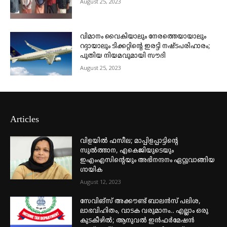
August 25, 2023
വിമാനം വൈകിയാലും നേരത്തെയായാലും
റദ്ദായാലും ടിക്കറ്റിന്റെ ഇരട്ടി നഷ്ടപരിഹാരം;
പുതിയ നിയമവുമായി സൗദി
August 25, 2023
Articles
വിളയിൽ ഫസീല; മാപ്പിളപ്പാട്ടിന്റെ
സുൽത്താന, എകെജിയുടെയും
ഇഎംഎസിന്റെയും അഭിനന്ദനം ഏറ്റുവാങ്ങിയ
ഗായിക
August 12, 2023
സേവിങ്സ് അക്കൗണ്ട് ബാലൻസ് പലിശ,
ലാഭവിഹിതം, വാടക വരുമാനം.. എല്ലാം ഒരു
കുടകീഴിൽ; ആനുവൽ ഇൻഫർമേഷൻ