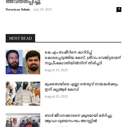
അവതരിപ്പിച്ചു
-
July 24, 2023
0
Nerariyan Admin
MOST READ
കെ.എം ബഷീറിനെ കാറിടിച്ച്
കൊലപ്പെടുത്തിയ കേസ്; ശ്രീറാം വെങ്കിട്ടരാമന്
സുപ്രീംകോടതിയിൽനിന്ന് തിരിച്ചടി
August 25, 2023
മുംബൈയിലെ എല്ലാ തെരുവ് നായകൾക്കും
ഇനി ക്യുആർ കോഡ്
August 25, 2023
ബാർ ജീവനക്കാരനെ ക്രൂരമായി മർദിച്ചു;
ആറംഗ ഗുണ്ടാസംഘം അറസ്റ്റിൽ