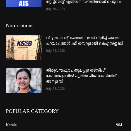
സ്റ്റേറ്റ്മെന്റ് എങ്ങനെ ഡൗൺലോഡ് ചെയ്യാം?
July 30, 2023
Notifications
വീട്ടില്‍ കറന്റ് പോയോ! ഉടന്‍ വിളിച്ച് പരാതി
പറയാം; ടോള്‍ ഫ്രീ നമ്പറുമായി കെഎസ്ഇബി
July 26, 2023
തിരുവന്തപുരം, ആലപ്പുഴ നഴ്‌സിംഗ്
കോളേജുകളില്‍ പുതിയ പിജി കോഴ്‌സിന്
അനുമതി
July 26, 2023
POPULAR CATEGORY
Kerala
904