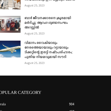
August 25, 2023
ബാർ ജീവനക്കാരനെ ക്രൂരമായി
മർദിച്ചു; ആറംഗ ഗുണ്ടാസംഘം
അറസ്റ്റിൽ
August 25, 2023
വിമാനം വൈകിയാലും
നേരത്തെയായാലും റദ്ദായാലും
ടിക്കറ്റിന്റെ ഇരട്ടി നഷ്ടപരിഹാരം;
പുതിയ നിയമവുമായി സൗദി
August 25, 2023
OPULAR CATEGORY
rala
904