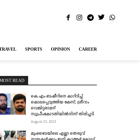
TRAVEL
SPORTS
OPINION
CAREER
MOST READ
കെ.എം ബഷീറിനെ കാറിടിച്ച്
കൊലപ്പെടുത്തിയ കേസ്; ശ്രീറാം
വെങ്കിട്ടരാമന്
സുപ്രീംകോടതിയിൽനിന്ന് തിരിച്ചടി
August 25, 2023
മുംബൈയിലെ എല്ലാ തെരുവ്
നായകൾക്കും ഇനി ക്യുആർ കോഡ്