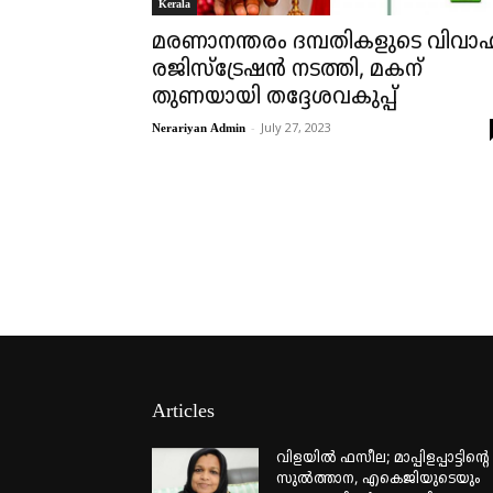
Kerala
മരണാനന്തരം ദമ്പതികളുടെ വിവാ
രജിസ്ട്രേഷൻ നടത്തി, മകന്
തുണയായി തദ്ദേശവകുപ്പ്
-
July 27, 2023
Nerariyan Admin
Articles
വിളയിൽ ഫസീല; മാപ്പിളപ്പാട്ടിന്റെ
സുൽത്താന, എകെജിയുടെയും