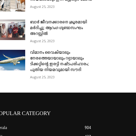
August 25, 2023
ബാർ ജീവനക്കാരനെ ക്രൂരമായി
മർദിച്ചു; ആറംഗ ഗുണ്ടാസംഘം
അറസ്റ്റിൽ
August 25, 2023
വിമാനം വൈകിയാലും
നേരത്തെയായാലും റദ്ദായാലും
ടിക്കറ്റിന്റെ ഇരട്ടി നഷ്ടപരിഹാരം;
പുതിയ നിയമവുമായി സൗദി
August 25, 2023
OPULAR CATEGORY
rala
904