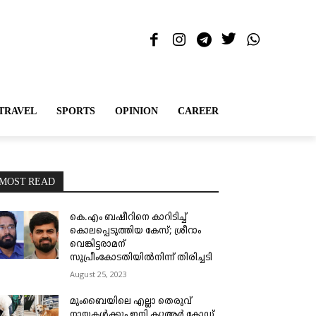
TRAVEL
SPORTS
OPINION
CAREER
MOST READ
കെ.എം ബഷീറിനെ കാറിടിച്ച്
കൊലപ്പെടുത്തിയ കേസ്; ശ്രീറാം
വെങ്കിട്ടരാമന്
സുപ്രീംകോടതിയിൽനിന്ന് തിരിച്ചടി
August 25, 2023
മുംബൈയിലെ എല്ലാ തെരുവ്
നായകൾക്കും ഇനി ക്യുആർ കോഡ്