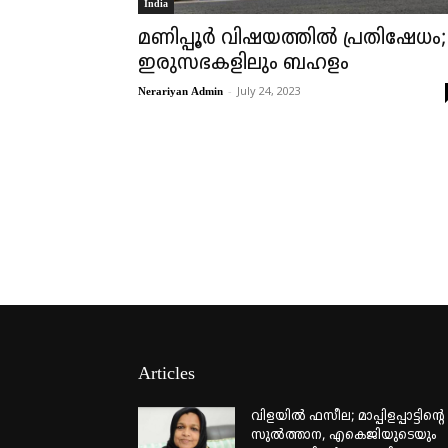
India
മണിപ്പൂര്‍ വിഷയത്തില്‍ പ്രതിഷേധം;
ഇരുസഭകളിലും ബഹളം
-
July 24, 2023
Nerariyan Admin
Articles
വിളയിൽ ഫസീല; മാപ്പിളപ്പാട്ടിന്റെ
സുൽത്താന, എകെജിയുടെയും