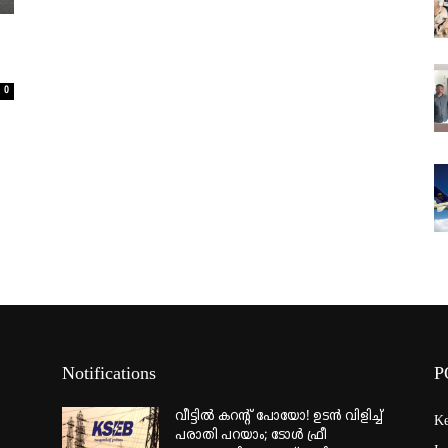
0
Notifications
P
വീട്ടില്‍ കറന്റ് പോയോ! ഉടന്‍ വിളിച്ച്
Ke
പരാതി പറയാം; ടോള്‍ ഫ്രീ