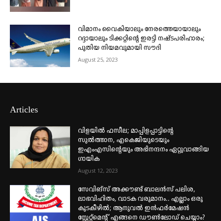
വിമാനം വൈകിയാലും നേരത്തെയായാലും
റദ്ദായാലും ടിക്കറ്റിന്റെ ഇരട്ടി നഷ്ടപരിഹാരം;
പുതിയ നിയമവുമായി സൗദി
August 25, 2023
Articles
വിളയിൽ ഫസീല; മാപ്പിളപ്പാട്ടിന്റെ
സുൽത്താന, എകെജിയുടെയും
ഇഎംഎസിന്റെയും അഭിനന്ദനം ഏറ്റുവാങ്ങിയ
ഗായിക
August 12, 2023
സേവിങ്സ് അക്കൗണ്ട് ബാലൻസ് പലിശ,
ലാഭവിഹിതം, വാടക വരുമാനം.. എല്ലാം ഒരു
കുടകീഴിൽ; ആനുവൽ ഇൻഫർമേഷൻ
സ്റ്റേറ്റ്മെന്റ് എങ്ങനെ ഡൗൺലോഡ് ചെയ്യാം?