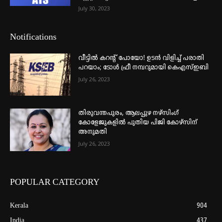
July 30, 2023
Notifications
വീട്ടില്‍ കറന്റ് പോയോ! ഉടന്‍ വിളിച്ച് പരാതി
പറയാം; ടോള്‍ ഫ്രീ നമ്പറുമായി കെഎസ്ഇബി
July 26, 2023
തിരുവന്തപുരം, ആലപ്പുഴ നഴ്‌സിംഗ്
കോളേജുകളില്‍ പുതിയ പിജി കോഴ്‌സിന്
അനുമതി
July 26, 2023
POPULAR CATEGORY
Kerala
904
India
437