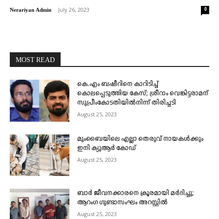
-
July 26, 2023
0
Nerariyan Admin
MOST READ
കെ.എം ബഷീറിനെ കാറിടിച്ച്
കൊലപ്പെടുത്തിയ കേസ്; ശ്രീറാം വെങ്കിട്ടരാമന്
സുപ്രീംകോടതിയിൽനിന്ന് തിരിച്ചടി
August 25, 2023
മുംബൈയിലെ എല്ലാ തെരുവ് നായകൾക്കും
ഇനി ക്യുആർ കോഡ്
August 25, 2023
ബാർ ജീവനക്കാരനെ ക്രൂരമായി മർദിച്ചു;
ആറംഗ ഗുണ്ടാസംഘം അറസ്റ്റിൽ
August 25, 2023