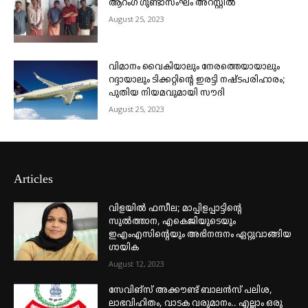
ആറംഗ ഗുണ്ടാസംഘം അറസ്റ്റിൽ
August 25, 2023
വിമാനം വൈകിയാലും നേരത്തെയായാലും
റദ്ദായാലും ടിക്കറ്റിന്റെ ഇരട്ടി നഷ്ടപരിഹാരം;
പുതിയ നിയമവുമായി സൗദി
August 25, 2023
Articles
വിളയിൽ ഫസീല; മാപ്പിളപ്പാട്ടിന്റെ
സുൽത്താന, എകെജിയുടെയും
ഇഎംഎസിന്റെയും അഭിനന്ദനം ഏറ്റുവാങ്ങിയ
ഗായിക
August 12, 2023
സേവിങ്സ് അക്കൗണ്ട് ബാലൻസ് പലിശ,
ലാഭവിഹിതം, വാടക വരുമാനം.. എല്ലാം ഒരു