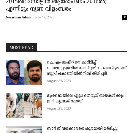
2015ൽ; സോളാർ ആരോപണം 2016ൽ;
എന്നിട്ടും നുണ വിളംബരം
-
July 19, 2023
0
Nerariyan Admin
MOST READ
കെ.എം ബഷീറിനെ കാറിടിച്ച്
കൊലപ്പെടുത്തിയ കേസ്; ശ്രീറാം വെങ്കിട്ടരാമന്
സുപ്രീംകോടതിയിൽനിന്ന് തിരിച്ചടി
August 25, 2023
മുംബൈയിലെ എല്ലാ തെരുവ് നായകൾക്കും
ഇനി ക്യുആർ കോഡ്
August 25, 2023
ബാർ ജീവനക്കാരനെ ക്രൂരമായി മർദിച്ചു;