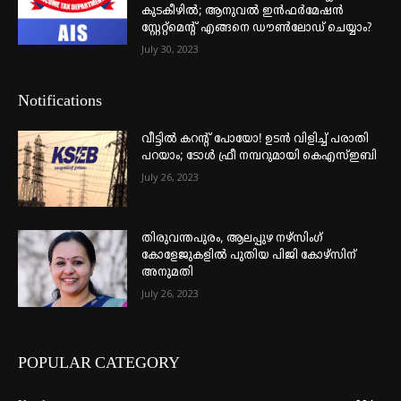
കുടകീഴിൽ; ആനുവൽ ഇൻഫർമേഷൻ
സ്റ്റേറ്റ്മെന്റ് എങ്ങനെ ഡൗൺലോഡ് ചെയ്യാം?
July 30, 2023
Notifications
വീട്ടില്‍ കറന്റ് പോയോ! ഉടന്‍ വിളിച്ച് പരാതി
പറയാം; ടോള്‍ ഫ്രീ നമ്പറുമായി കെഎസ്ഇബി
July 26, 2023
തിരുവന്തപുരം, ആലപ്പുഴ നഴ്‌സിംഗ്
കോളേജുകളില്‍ പുതിയ പിജി കോഴ്‌സിന്
അനുമതി
July 26, 2023
POPULAR CATEGORY