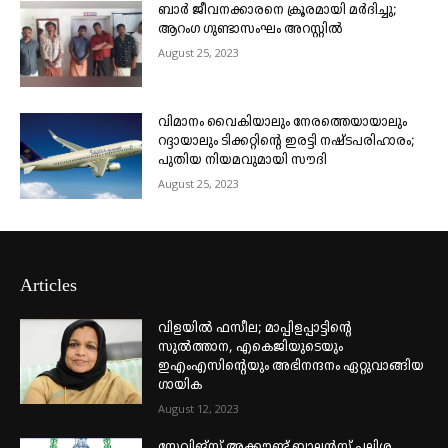
ബാർ ജീവനക്കാരനെ ക്രൂരമായി മർദിച്ചു;
ആറംഗ ഗുണ്ടാസംഘം അറസ്റ്റിൽ
August 25, 2023
വിമാനം വൈകിയാലും നേരത്തെയായാലും
റദ്ദായാലും ടിക്കറ്റിന്റെ ഇരട്ടി നഷ്ടപരിഹാരം;
പുതിയ നിയമവുമായി സൗദി
August 25, 2023
Articles
വിളയിൽ ഫസീല; മാപ്പിളപ്പാട്ടിന്റെ
സുൽത്താന, എകെജിയുടെയും
ഇഎംഎസിന്റെയും അഭിനന്ദനം ഏറ്റുവാങ്ങിയ
ഗായിക
August 12, 2023
സേവിങ്സ് അക്കൗണ്ട് ബാലൻസ് പലിശ,