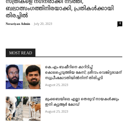
സ്ത്രീകളെ നഗ്‌നരാക്കി നടത്തി,
ബലാത്സംഗത്തിനിരയാക്കി, പ്രതികള്‍ക്കായി
തിരച്ചില്‍
-
July 20, 2023
0
Nerariyan Admin
MOST READ
കെ.എം ബഷീറിനെ കാറിടിച്ച്
കൊലപ്പെടുത്തിയ കേസ്; ശ്രീറാം വെങ്കിട്ടരാമന്
സുപ്രീംകോടതിയിൽനിന്ന് തിരിച്ചടി
August 25, 2023
മുംബൈയിലെ എല്ലാ തെരുവ് നായകൾക്കും
ഇനി ക്യുആർ കോഡ്
August 25, 2023