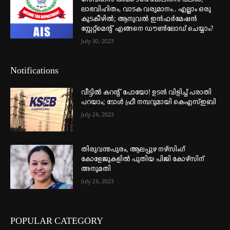
ലാഭവിഹിതം, വാടക വരുമാനം.. എല്ലാം ഒരു
കുടകീഴിൽ; ആനുവൽ ഇൻഫർമേഷൻ
സ്റ്റേറ്റ്മെന്റ് എങ്ങനെ ഡൗൺലോഡ് ചെയ്യാം?
July 30, 2023
Notifications
വീട്ടില്‍ കറന്റ് പോയോ! ഉടന്‍ വിളിച്ച് പരാതി
പറയാം; ടോള്‍ ഫ്രീ നമ്പറുമായി കെഎസ്ഇബി
July 26, 2023
തിരുവന്തപുരം, ആലപ്പുഴ നഴ്‌സിംഗ്
കോളേജുകളില്‍ പുതിയ പിജി കോഴ്‌സിന്
അനുമതി
July 26, 2023
POPULAR CATEGORY