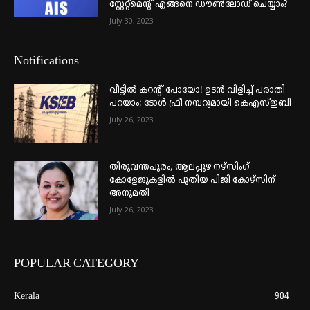
സ്റ്റേറ്റ്മെന്റ് എങ്ങനെ ഡൗൺലോഡ് ചെയ്യാം?
July 30, 2023
Notifications
വീട്ടില്‍ കറന്റ് പോയോ! ഉടന്‍ വിളിച്ച് പരാതി
പറയാം; ടോള്‍ ഫ്രീ നമ്പറുമായി കെഎസ്ഇബി
July 26, 2023
തിരുവന്തപുരം, ആലപ്പുഴ നഴ്‌സിംഗ്
കോളേജുകളില്‍ പുതിയ പിജി കോഴ്‌സിന്
അനുമതി
July 26, 2023
POPULAR CATEGORY
Kerala
904