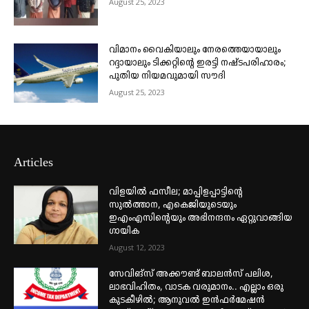
August 25, 2023
വിമാനം വൈകിയാലും നേരത്തെയായാലും
റദ്ദായാലും ടിക്കറ്റിന്റെ ഇരട്ടി നഷ്ടപരിഹാരം;
പുതിയ നിയമവുമായി സൗദി
August 25, 2023
Articles
വിളയിൽ ഫസീല; മാപ്പിളപ്പാട്ടിന്റെ
സുൽത്താന, എകെജിയുടെയും
ഇഎംഎസിന്റെയും അഭിനന്ദനം ഏറ്റുവാങ്ങിയ
ഗായിക
August 12, 2023
സേവിങ്സ് അക്കൗണ്ട് ബാലൻസ് പലിശ,
ലാഭവിഹിതം, വാടക വരുമാനം.. എല്ലാം ഒരു
കുടകീഴിൽ; ആനുവൽ ഇൻഫർമേഷൻ