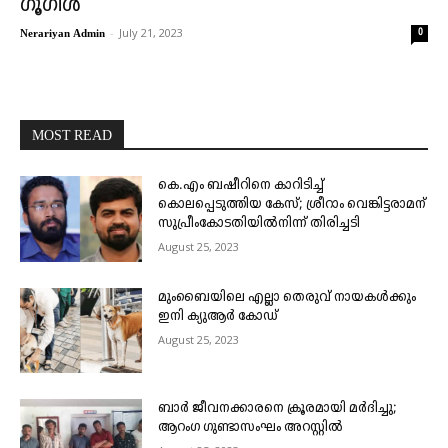
ഗൂഗിൾ
-
July 21, 2023
0
Nerariyan Admin
MOST READ
കെ.എം ബഷീറിനെ കാറിടിച്ച്
കൊലപ്പെടുത്തിയ കേസ്; ശ്രീറാം വെങ്കിട്ടരാമന്
സുപ്രീംകോടതിയിൽനിന്ന് തിരിച്ചടി
August 25, 2023
മുംബൈയിലെ എല്ലാ തെരുവ് നായകൾക്കും
ഇനി ക്യുആർ കോഡ്
August 25, 2023
ബാർ ജീവനക്കാരനെ ക്രൂരമായി മർദിച്ചു;
ആറംഗ ഗുണ്ടാസംഘം അറസ്റ്റിൽ