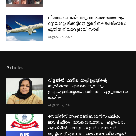
വിമാനം വൈകിയാലും നേരത്തെയായാലും
റദ്ദായാലും ടിക്കറ്റിന്റെ ഇരട്ടി നഷ്ടപരിഹാരം;
പുതിയ നിയമവുമായി സൗദി
August 25, 2023
Articles
വിളയിൽ ഫസീല; മാപ്പിളപ്പാട്ടിന്റെ
സുൽത്താന, എകെജിയുടെയും
ഇഎംഎസിന്റെയും അഭിനന്ദനം ഏറ്റുവാങ്ങിയ
ഗായിക
August 12, 2023
സേവിങ്സ് അക്കൗണ്ട് ബാലൻസ് പലിശ,
ലാഭവിഹിതം, വാടക വരുമാനം.. എല്ലാം ഒരു
കുടകീഴിൽ; ആനുവൽ ഇൻഫർമേഷൻ
സ്റ്റേറ്റ്മെന്റ് എങ്ങനെ ഡൗൺലോഡ് ചെയ്യാം?