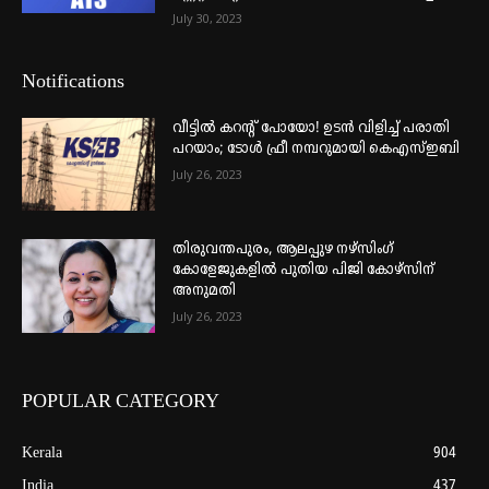
July 30, 2023
Notifications
വീട്ടില്‍ കറന്റ് പോയോ! ഉടന്‍ വിളിച്ച് പരാതി
പറയാം; ടോള്‍ ഫ്രീ നമ്പറുമായി കെഎസ്ഇബി
July 26, 2023
തിരുവന്തപുരം, ആലപ്പുഴ നഴ്‌സിംഗ്
കോളേജുകളില്‍ പുതിയ പിജി കോഴ്‌സിന്
അനുമതി
July 26, 2023
POPULAR CATEGORY
Kerala
904
India
437