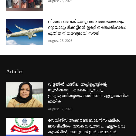
August 25, 2023
വിമാനം വൈകിയാലും നേരത്തെയായാലും
റദ്ദായാലും ടിക്കറ്റിന്റെ ഇരട്ടി നഷ്ടപരിഹാരം;
പുതിയ നിയമവുമായി സൗദി
August 25, 2023
Articles
വിളയിൽ ഫസീല; മാപ്പിളപ്പാട്ടിന്റെ
സുൽത്താന, എകെജിയുടെയും
ഇഎംഎസിന്റെയും അഭിനന്ദനം ഏറ്റുവാങ്ങിയ
ഗായിക
August 12, 2023
സേവിങ്സ് അക്കൗണ്ട് ബാലൻസ് പലിശ,
ലാഭവിഹിതം, വാടക വരുമാനം.. എല്ലാം ഒരു
കുടകീഴിൽ; ആനുവൽ ഇൻഫർമേഷൻ