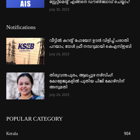
സ്റ്റേറ്റ്മെന്റ് എങ്ങനെ ഡൗൺലോഡ് ചെയ്യാം?
July 30, 2023
Notifications
വീട്ടില്‍ കറന്റ് പോയോ! ഉടന്‍ വിളിച്ച് പരാതി
പറയാം; ടോള്‍ ഫ്രീ നമ്പറുമായി കെഎസ്ഇബി
July 26, 2023
തിരുവന്തപുരം, ആലപ്പുഴ നഴ്‌സിംഗ്
കോളേജുകളില്‍ പുതിയ പിജി കോഴ്‌സിന്
അനുമതി
July 26, 2023
POPULAR CATEGORY
Kerala
904