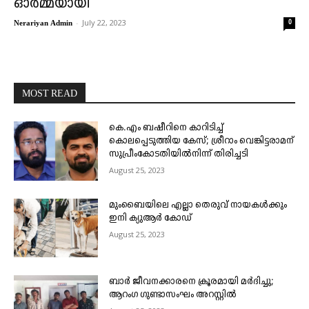
ഓര്‍മ്മയായി
-
July 22, 2023
0
Nerariyan Admin
MOST READ
കെ.എം ബഷീറിനെ കാറിടിച്ച്
കൊലപ്പെടുത്തിയ കേസ്; ശ്രീറാം വെങ്കിട്ടരാമന്
സുപ്രീംകോടതിയിൽനിന്ന് തിരിച്ചടി
August 25, 2023
മുംബൈയിലെ എല്ലാ തെരുവ് നായകൾക്കും
ഇനി ക്യുആർ കോഡ്
August 25, 2023
ബാർ ജീവനക്കാരനെ ക്രൂരമായി മർദിച്ചു;
ആറംഗ ഗുണ്ടാസംഘം അറസ്റ്റിൽ