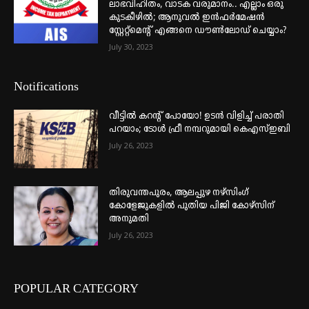
ലാഭവിഹിതം, വാടക വരുമാനം.. എല്ലാം ഒരു
കുടകീഴിൽ; ആനുവൽ ഇൻഫർമേഷൻ
സ്റ്റേറ്റ്മെന്റ് എങ്ങനെ ഡൗൺലോഡ് ചെയ്യാം?
July 30, 2023
Notifications
വീട്ടില്‍ കറന്റ് പോയോ! ഉടന്‍ വിളിച്ച് പരാതി
പറയാം; ടോള്‍ ഫ്രീ നമ്പറുമായി കെഎസ്ഇബി
July 26, 2023
തിരുവന്തപുരം, ആലപ്പുഴ നഴ്‌സിംഗ്
കോളേജുകളില്‍ പുതിയ പിജി കോഴ്‌സിന്
അനുമതി
July 26, 2023
POPULAR CATEGORY