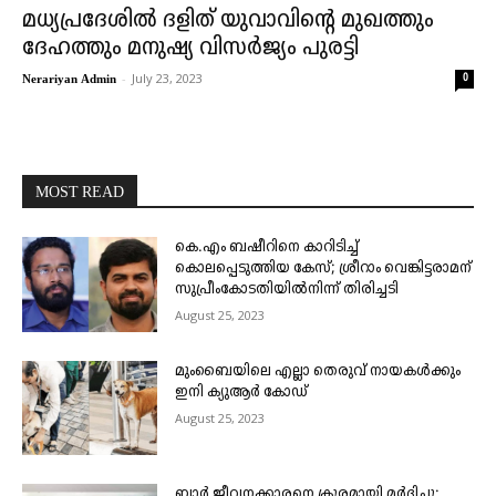
മധ്യപ്രദേശില്‍ ദളിത് യുവാവിന്റെ മുഖത്തും
ദേഹത്തും മനുഷ്യ വിസര്‍ജ്യം പുരട്ടി
-
July 23, 2023
0
Nerariyan Admin
MOST READ
കെ.എം ബഷീറിനെ കാറിടിച്ച്
കൊലപ്പെടുത്തിയ കേസ്; ശ്രീറാം വെങ്കിട്ടരാമന്
സുപ്രീംകോടതിയിൽനിന്ന് തിരിച്ചടി
August 25, 2023
മുംബൈയിലെ എല്ലാ തെരുവ് നായകൾക്കും
ഇനി ക്യുആർ കോഡ്
August 25, 2023
ബാർ ജീവനക്കാരനെ ക്രൂരമായി മർദിച്ചു;