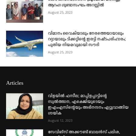
ആറംഗ ഗുണ്ടാസംഘം അറസ്റ്റിൽ
August 25, 2023
വിമാനം വൈകിയാലും നേരത്തെയായാലും
റദ്ദായാലും ടിക്കറ്റിന്റെ ഇരട്ടി നഷ്ടപരിഹാരം;
പുതിയ നിയമവുമായി സൗദി
August 25, 2023
Articles
വിളയിൽ ഫസീല; മാപ്പിളപ്പാട്ടിന്റെ
സുൽത്താന, എകെജിയുടെയും
ഇഎംഎസിന്റെയും അഭിനന്ദനം ഏറ്റുവാങ്ങിയ
ഗായിക
August 12, 2023
സേവിങ്സ് അക്കൗണ്ട് ബാലൻസ് പലിശ,