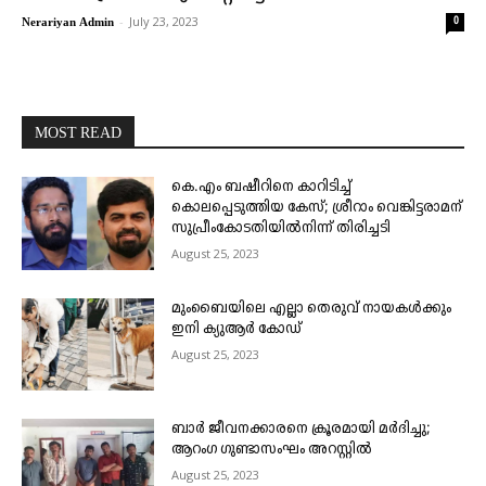
-
July 23, 2023
0
Nerariyan Admin
MOST READ
കെ.എം ബഷീറിനെ കാറിടിച്ച്
കൊലപ്പെടുത്തിയ കേസ്; ശ്രീറാം വെങ്കിട്ടരാമന്
സുപ്രീംകോടതിയിൽനിന്ന് തിരിച്ചടി
August 25, 2023
മുംബൈയിലെ എല്ലാ തെരുവ് നായകൾക്കും
ഇനി ക്യുആർ കോഡ്
August 25, 2023
ബാർ ജീവനക്കാരനെ ക്രൂരമായി മർദിച്ചു;
ആറംഗ ഗുണ്ടാസംഘം അറസ്റ്റിൽ
August 25, 2023