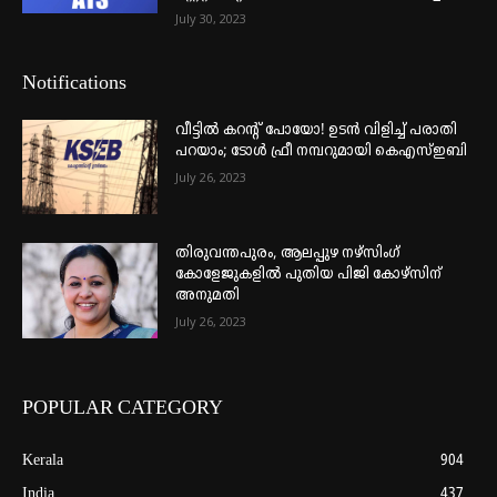
July 30, 2023
Notifications
വീട്ടില്‍ കറന്റ് പോയോ! ഉടന്‍ വിളിച്ച് പരാതി
പറയാം; ടോള്‍ ഫ്രീ നമ്പറുമായി കെഎസ്ഇബി
July 26, 2023
തിരുവന്തപുരം, ആലപ്പുഴ നഴ്‌സിംഗ്
കോളേജുകളില്‍ പുതിയ പിജി കോഴ്‌സിന്
അനുമതി
July 26, 2023
POPULAR CATEGORY
Kerala
904
India
437