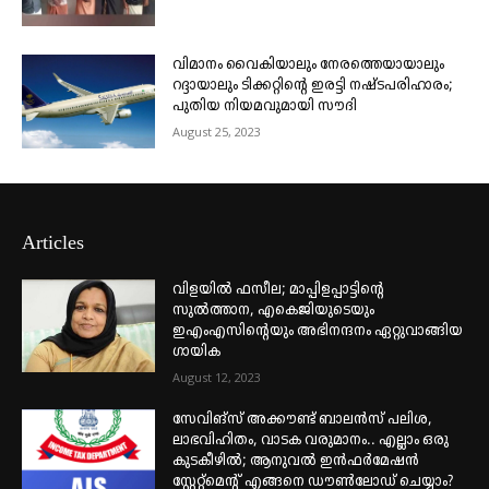
വിമാനം വൈകിയാലും നേരത്തെയായാലും
റദ്ദായാലും ടിക്കറ്റിന്റെ ഇരട്ടി നഷ്ടപരിഹാരം;
പുതിയ നിയമവുമായി സൗദി
August 25, 2023
Articles
വിളയിൽ ഫസീല; മാപ്പിളപ്പാട്ടിന്റെ
സുൽത്താന, എകെജിയുടെയും
ഇഎംഎസിന്റെയും അഭിനന്ദനം ഏറ്റുവാങ്ങിയ
ഗായിക
August 12, 2023
സേവിങ്സ് അക്കൗണ്ട് ബാലൻസ് പലിശ,
ലാഭവിഹിതം, വാടക വരുമാനം.. എല്ലാം ഒരു
കുടകീഴിൽ; ആനുവൽ ഇൻഫർമേഷൻ
സ്റ്റേറ്റ്മെന്റ് എങ്ങനെ ഡൗൺലോഡ് ചെയ്യാം?