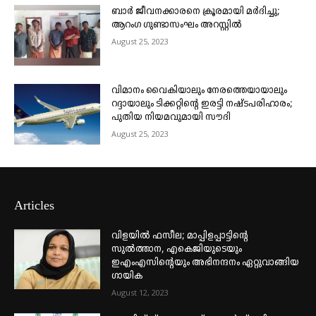
ബാർ ജീവനക്കാരനെ ക്രൂരമായി മർദിച്ചു;
ആറംഗ ഗുണ്ടാസംഘം അറസ്റ്റിൽ
August 25, 2023
വിമാനം വൈകിയാലും നേരത്തെയായാലും
റദ്ദായാലും ടിക്കറ്റിന്റെ ഇരട്ടി നഷ്ടപരിഹാരം;
പുതിയ നിയമവുമായി സൗദി
August 25, 2023
Articles
വിളയിൽ ഫസീല; മാപ്പിളപ്പാട്ടിന്റെ
സുൽത്താന, എകെജിയുടെയും
ഇഎംഎസിന്റെയും അഭിനന്ദനം ഏറ്റുവാങ്ങിയ
ഗായിക
August 12, 2023