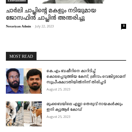
Entertainment
ചാർലി ചാപ്ലിന്റെ മകളും നടിയുമായ
ജോസഫിന്‍ ചാപ്ലിൻ അന്തരിച്ചു
-
July 22, 2023
0
Nerariyan Admin
MOST READ
കെ.എം ബഷീറിനെ കാറിടിച്ച്
കൊലപ്പെടുത്തിയ കേസ്; ശ്രീറാം വെങ്കിട്ടരാമന്
സുപ്രീംകോടതിയിൽനിന്ന് തിരിച്ചടി
August 25, 2023
മുംബൈയിലെ എല്ലാ തെരുവ് നായകൾക്കും
ഇനി ക്യുആർ കോഡ്
August 25, 2023