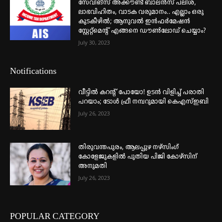
സേവിങ്സ് അക്കൗണ്ട് ബാലൻസ് പലിശ,
ലാഭവിഹിതം, വാടക വരുമാനം.. എല്ലാം ഒരു
കുടകീഴിൽ; ആനുവൽ ഇൻഫർമേഷൻ
സ്റ്റേറ്റ്മെന്റ് എങ്ങനെ ഡൗൺലോഡ് ചെയ്യാം?
July 30, 2023
Notifications
വീട്ടില്‍ കറന്റ് പോയോ! ഉടന്‍ വിളിച്ച് പരാതി
പറയാം; ടോള്‍ ഫ്രീ നമ്പറുമായി കെഎസ്ഇബി
July 26, 2023
തിരുവന്തപുരം, ആലപ്പുഴ നഴ്‌സിംഗ്
കോളേജുകളില്‍ പുതിയ പിജി കോഴ്‌സിന്
അനുമതി
July 26, 2023
POPULAR CATEGORY