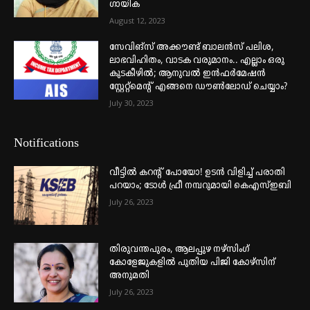
ഗായിക
August 12, 2023
സേവിങ്സ് അക്കൗണ്ട് ബാലൻസ് പലിശ,
ലാഭവിഹിതം, വാടക വരുമാനം.. എല്ലാം ഒരു
കുടകീഴിൽ; ആനുവൽ ഇൻഫർമേഷൻ
സ്റ്റേറ്റ്മെന്റ് എങ്ങനെ ഡൗൺലോഡ് ചെയ്യാം?
July 30, 2023
Notifications
വീട്ടില്‍ കറന്റ് പോയോ! ഉടന്‍ വിളിച്ച് പരാതി
പറയാം; ടോള്‍ ഫ്രീ നമ്പറുമായി കെഎസ്ഇബി
July 26, 2023
തിരുവന്തപുരം, ആലപ്പുഴ നഴ്‌സിംഗ്
കോളേജുകളില്‍ പുതിയ പിജി കോഴ്‌സിന്
അനുമതി
July 26, 2023