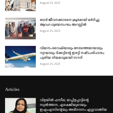
August 25, 2023
ബാർ ജീവനക്കാരനെ ക്രൂരമായി മർദിച്ചു;
ആറംഗ ഗുണ്ടാസംഘം അറസ്റ്റിൽ
August 25, 2023
വിമാനം വൈകിയാലും നേരത്തെയായാലും
റദ്ദായാലും ടിക്കറ്റിന്റെ ഇരട്ടി നഷ്ടപരിഹാരം;
പുതിയ നിയമവുമായി സൗദി
August 25, 2023
Articles
വിളയിൽ ഫസീല; മാപ്പിളപ്പാട്ടിന്റെ
സുൽത്താന, എകെജിയുടെയും
ഇഎംഎസിന്റെയും അഭിനന്ദനം ഏറ്റുവാങ്ങിയ