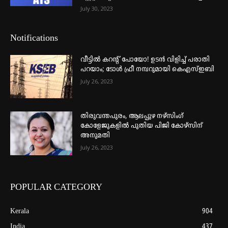
July 30, 2023
Notifications
വീട്ടില്‍ കറന്റ് പോയോ! ഉടന്‍ വിളിച്ച് പരാതി
പറയാം; ടോള്‍ ഫ്രീ നമ്പറുമായി കെഎസ്ഇബി
July 26, 2023
തിരുവന്തപുരം, ആലപ്പുഴ നഴ്‌സിംഗ്
കോളേജുകളില്‍ പുതിയ പിജി കോഴ്‌സിന്
അനുമതി
July 26, 2023
POPULAR CATEGORY
Kerala
904
India
437