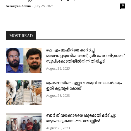
-
July 25, 2023
0
Nerariyan Admin
MOST READ
കെ.എം ബഷീറിനെ കാറിടിച്ച്
കൊലപ്പെടുത്തിയ കേസ്; ശ്രീറാം വെങ്കിട്ടരാമന്
സുപ്രീംകോടതിയിൽനിന്ന് തിരിച്ചടി
August 25, 2023
മുംബൈയിലെ എല്ലാ തെരുവ് നായകൾക്കും
ഇനി ക്യുആർ കോഡ്
August 25, 2023
ബാർ ജീവനക്കാരനെ ക്രൂരമായി മർദിച്ചു;
ആറംഗ ഗുണ്ടാസംഘം അറസ്റ്റിൽ
August 25, 2023