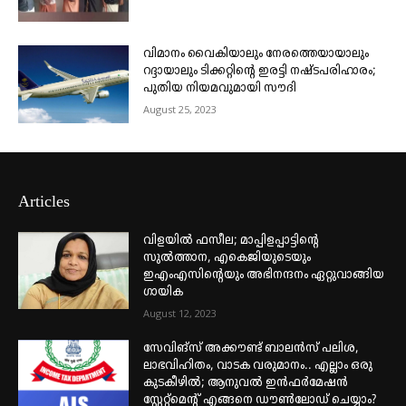
വിമാനം വൈകിയാലും നേരത്തെയായാലും
റദ്ദായാലും ടിക്കറ്റിന്റെ ഇരട്ടി നഷ്ടപരിഹാരം;
പുതിയ നിയമവുമായി സൗദി
August 25, 2023
Articles
വിളയിൽ ഫസീല; മാപ്പിളപ്പാട്ടിന്റെ
സുൽത്താന, എകെജിയുടെയും
ഇഎംഎസിന്റെയും അഭിനന്ദനം ഏറ്റുവാങ്ങിയ
ഗായിക
August 12, 2023
സേവിങ്സ് അക്കൗണ്ട് ബാലൻസ് പലിശ,
ലാഭവിഹിതം, വാടക വരുമാനം.. എല്ലാം ഒരു
കുടകീഴിൽ; ആനുവൽ ഇൻഫർമേഷൻ
സ്റ്റേറ്റ്മെന്റ് എങ്ങനെ ഡൗൺലോഡ് ചെയ്യാം?