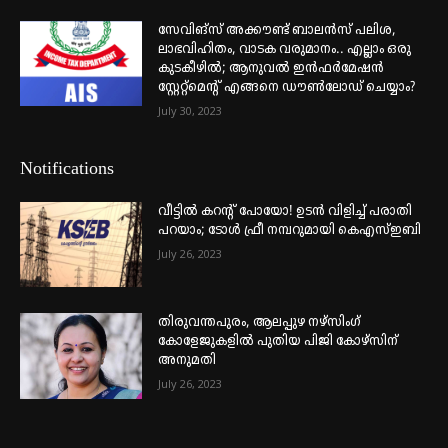
സേവിങ്സ് അക്കൗണ്ട് ബാലൻസ് പലിശ,
ലാഭവിഹിതം, വാടക വരുമാനം.. എല്ലാം ഒരു
കുടകീഴിൽ; ആനുവൽ ഇൻഫർമേഷൻ
സ്റ്റേറ്റ്മെന്റ് എങ്ങനെ ഡൗൺലോഡ് ചെയ്യാം?
July 30, 2023
Notifications
വീട്ടില്‍ കറന്റ് പോയോ! ഉടന്‍ വിളിച്ച് പരാതി
പറയാം; ടോള്‍ ഫ്രീ നമ്പറുമായി കെഎസ്ഇബി
July 26, 2023
തിരുവന്തപുരം, ആലപ്പുഴ നഴ്‌സിംഗ്
കോളേജുകളില്‍ പുതിയ പിജി കോഴ്‌സിന്
അനുമതി
July 26, 2023