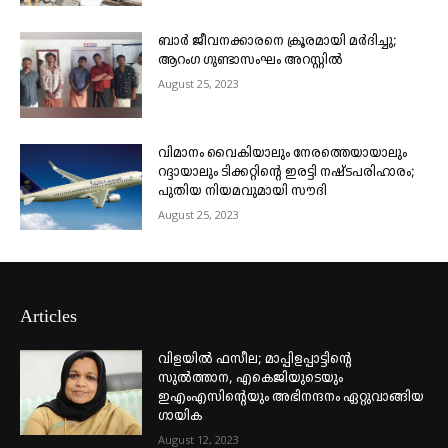
ബാർ ജീവനക്കാരനെ ക്രൂരമായി മർദിച്ചു;
ആറംഗ ഗുണ്ടാസംഘം അറസ്റ്റിൽ
August 25, 2023
വിമാനം വൈകിയാലും നേരത്തെയായാലും
റദ്ദായാലും ടിക്കറ്റിന്റെ ഇരട്ടി നഷ്ടപരിഹാരം;
പുതിയ നിയമവുമായി സൗദി
August 25, 2023
Articles
വിളയിൽ ഫസീല; മാപ്പിളപ്പാട്ടിന്റെ
സുൽത്താന, എകെജിയുടെയും
ഇഎംഎസിന്റെയും അഭിനന്ദനം ഏറ്റുവാങ്ങിയ
ഗായിക
August 12, 2023