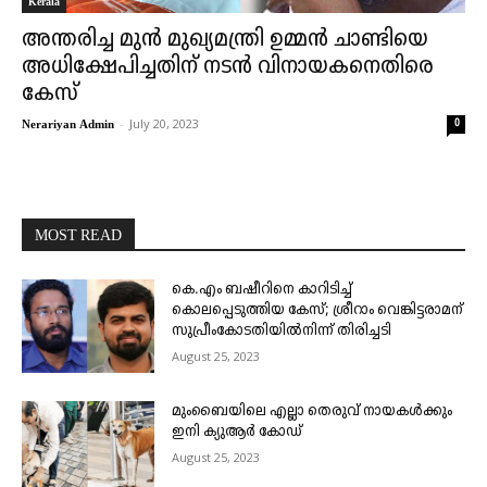
Kerala
അന്തരിച്ച മുൻ മുഖ്യമന്ത്രി ഉമ്മൻ ചാണ്ടിയെ
അധിക്ഷേപിച്ചതിന് നടൻ വിനായകനെതിരെ
കേസ്
-
July 20, 2023
0
Nerariyan Admin
MOST READ
കെ.എം ബഷീറിനെ കാറിടിച്ച്
കൊലപ്പെടുത്തിയ കേസ്; ശ്രീറാം വെങ്കിട്ടരാമന്
സുപ്രീംകോടതിയിൽനിന്ന് തിരിച്ചടി
August 25, 2023
മുംബൈയിലെ എല്ലാ തെരുവ് നായകൾക്കും
ഇനി ക്യുആർ കോഡ്
August 25, 2023