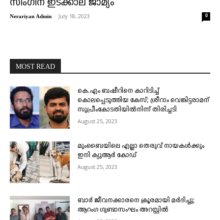
സിം​ഗിന് ഇടക്കാല ജാമ്യം
-
July 18, 2023
0
Nerariyan Admin
MOST READ
കെ.എം ബഷീറിനെ കാറിടിച്ച്
കൊലപ്പെടുത്തിയ കേസ്; ശ്രീറാം വെങ്കിട്ടരാമന്
സുപ്രീംകോടതിയിൽനിന്ന് തിരിച്ചടി
August 25, 2023
മുംബൈയിലെ എല്ലാ തെരുവ് നായകൾക്കും
ഇനി ക്യുആർ കോഡ്
August 25, 2023
ബാർ ജീവനക്കാരനെ ക്രൂരമായി മർദിച്ചു;
ആറംഗ ഗുണ്ടാസംഘം അറസ്റ്റിൽ