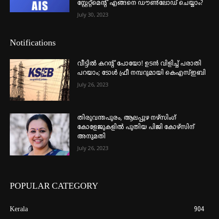
സ്റ്റേറ്റ്മെന്റ് എങ്ങനെ ഡൗൺലോഡ് ചെയ്യാം?
July 30, 2023
Notifications
വീട്ടില്‍ കറന്റ് പോയോ! ഉടന്‍ വിളിച്ച് പരാതി
പറയാം; ടോള്‍ ഫ്രീ നമ്പറുമായി കെഎസ്ഇബി
July 26, 2023
തിരുവന്തപുരം, ആലപ്പുഴ നഴ്‌സിംഗ്
കോളേജുകളില്‍ പുതിയ പിജി കോഴ്‌സിന്
അനുമതി
July 26, 2023
POPULAR CATEGORY
Kerala
904