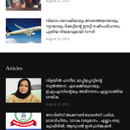
August 25, 2023
വിമാനം വൈകിയാലും നേരത്തെയായാലും
റദ്ദായാലും ടിക്കറ്റിന്റെ ഇരട്ടി നഷ്ടപരിഹാരം;
പുതിയ നിയമവുമായി സൗദി
August 25, 2023
Articles
വിളയിൽ ഫസീല; മാപ്പിളപ്പാട്ടിന്റെ
സുൽത്താന, എകെജിയുടെയും
ഇഎംഎസിന്റെയും അഭിനന്ദനം ഏറ്റുവാങ്ങിയ
ഗായിക
August 12, 2023
സേവിങ്സ് അക്കൗണ്ട് ബാലൻസ് പലിശ,
ലാഭവിഹിതം, വാടക വരുമാനം.. എല്ലാം ഒരു
കുടകീഴിൽ; ആനുവൽ ഇൻഫർമേഷൻ