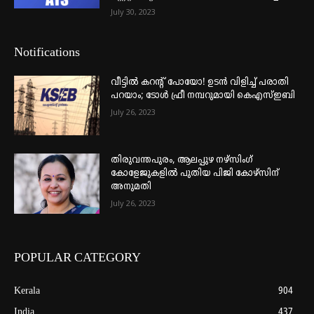
July 30, 2023
Notifications
വീട്ടില്‍ കറന്റ് പോയോ! ഉടന്‍ വിളിച്ച് പരാതി
പറയാം; ടോള്‍ ഫ്രീ നമ്പറുമായി കെഎസ്ഇബി
July 26, 2023
തിരുവന്തപുരം, ആലപ്പുഴ നഴ്‌സിംഗ്
കോളേജുകളില്‍ പുതിയ പിജി കോഴ്‌സിന്
അനുമതി
July 26, 2023
POPULAR CATEGORY
Kerala
904
India
437