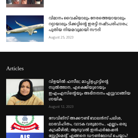
വിമാനം വൈകിയാലും നേരത്തെയായാലും
റദ്ദായാലും ടിക്കറ്റിന്റെ ഇരട്ടി നഷ്ടപരിഹാരം;
പുതിയ നിയമവുമായി സൗദി
August 25, 2023
Articles
വിളയിൽ ഫസീല; മാപ്പിളപ്പാട്ടിന്റെ
സുൽത്താന, എകെജിയുടെയും
ഇഎംഎസിന്റെയും അഭിനന്ദനം ഏറ്റുവാങ്ങിയ
ഗായിക
August 12, 2023
സേവിങ്സ് അക്കൗണ്ട് ബാലൻസ് പലിശ,
ലാഭവിഹിതം, വാടക വരുമാനം.. എല്ലാം ഒരു
കുടകീഴിൽ; ആനുവൽ ഇൻഫർമേഷൻ
സ്റ്റേറ്റ്മെന്റ് എങ്ങനെ ഡൗൺലോഡ് ചെയ്യാം?