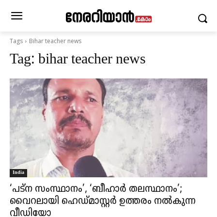
Tags
Bihar teacher news
Tag:
bihar teacher news
India
‘പട്ന സംസ്ഥാനം’, ‘ബീഹാർ തലസ്ഥാനം’;
വൈറലായി ഹെഡ്മാസ്റ്റർ ഉത്തരം നൽകുന്ന
വീഡിയോ