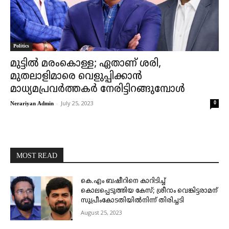
Politics
മുട്ടിൽ മരംകൊള്ള; ഏതാണ് ശരി,
മുതലാളിമാരെ വെളുപ്പിക്കാൻ
മാധ്യമപ്രവർത്തകർ നേരിട്ടിറങ്ങുമ്പോൾ
-
July 25, 2023
0
Nerariyan Admin
MOST READ
കെ.എം ബഷീറിനെ കാറിടിച്ച്
കൊലപ്പെടുത്തിയ കേസ്; ശ്രീറാം വെങ്കിട്ടരാമന്
സുപ്രീംകോടതിയിൽനിന്ന് തിരിച്ചടി
August 25, 2023