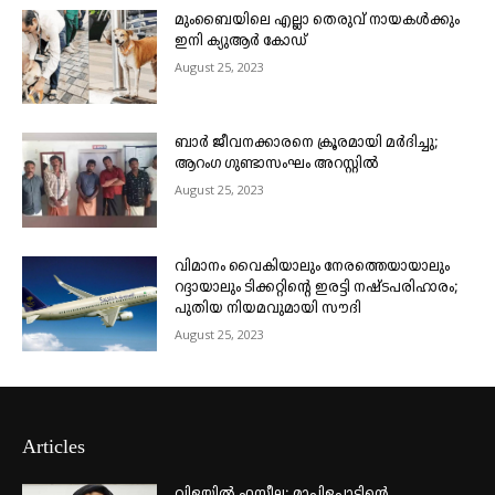
മുംബൈയിലെ എല്ലാ തെരുവ് നായകൾക്കും
ഇനി ക്യുആർ കോഡ്
August 25, 2023
ബാർ ജീവനക്കാരനെ ക്രൂരമായി മർദിച്ചു;
ആറംഗ ഗുണ്ടാസംഘം അറസ്റ്റിൽ
August 25, 2023
വിമാനം വൈകിയാലും നേരത്തെയായാലും
റദ്ദായാലും ടിക്കറ്റിന്റെ ഇരട്ടി നഷ്ടപരിഹാരം;
പുതിയ നിയമവുമായി സൗദി
August 25, 2023
Articles
വിളയിൽ ഫസീല; മാപ്പിളപ്പാട്ടിന്റെ