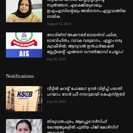
സുൽത്താന, എകെജിയുടെയും
ഇഎംഎസിന്റെയും അഭിനന്ദനം ഏറ്റുവാങ്ങിയ
ഗായിക
August 12, 2023
സേവിങ്സ് അക്കൗണ്ട് ബാലൻസ് പലിശ,
ലാഭവിഹിതം, വാടക വരുമാനം.. എല്ലാം ഒരു
കുടകീഴിൽ; ആനുവൽ ഇൻഫർമേഷൻ
സ്റ്റേറ്റ്മെന്റ് എങ്ങനെ ഡൗൺലോഡ് ചെയ്യാം?
July 30, 2023
Notifications
വീട്ടില്‍ കറന്റ് പോയോ! ഉടന്‍ വിളിച്ച് പരാതി
പറയാം; ടോള്‍ ഫ്രീ നമ്പറുമായി കെഎസ്ഇബി
July 26, 2023
തിരുവന്തപുരം, ആലപ്പുഴ നഴ്‌സിംഗ്
കോളേജുകളില്‍ പുതിയ പിജി കോഴ്‌സിന്