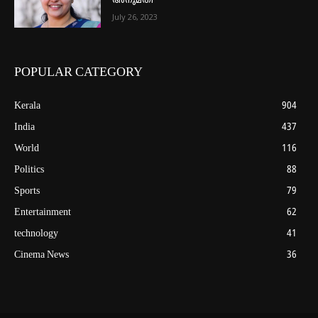
അനുമതി
July 26, 2023
POPULAR CATEGORY
Kerala
904
India
437
World
116
Politics
88
Sports
79
Entertainment
62
technology
41
Cinema News
36