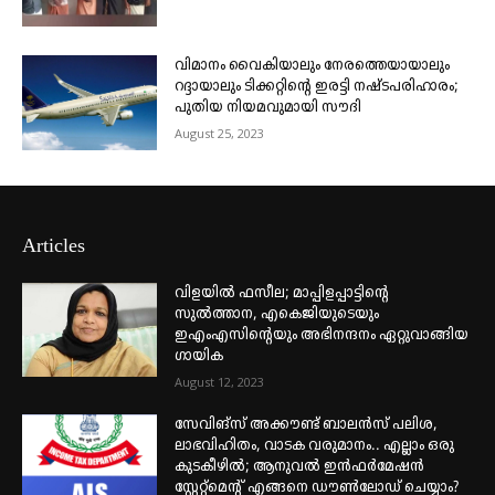
വിമാനം വൈകിയാലും നേരത്തെയായാലും
റദ്ദായാലും ടിക്കറ്റിന്റെ ഇരട്ടി നഷ്ടപരിഹാരം;
പുതിയ നിയമവുമായി സൗദി
August 25, 2023
Articles
വിളയിൽ ഫസീല; മാപ്പിളപ്പാട്ടിന്റെ
സുൽത്താന, എകെജിയുടെയും
ഇഎംഎസിന്റെയും അഭിനന്ദനം ഏറ്റുവാങ്ങിയ
ഗായിക
August 12, 2023
സേവിങ്സ് അക്കൗണ്ട് ബാലൻസ് പലിശ,
ലാഭവിഹിതം, വാടക വരുമാനം.. എല്ലാം ഒരു
കുടകീഴിൽ; ആനുവൽ ഇൻഫർമേഷൻ
സ്റ്റേറ്റ്മെന്റ് എങ്ങനെ ഡൗൺലോഡ് ചെയ്യാം?