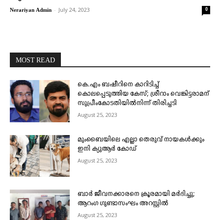
-
July 24, 2023
0
Nerariyan Admin
MOST READ
കെ.എം ബഷീറിനെ കാറിടിച്ച്
കൊലപ്പെടുത്തിയ കേസ്; ശ്രീറാം വെങ്കിട്ടരാമന്
സുപ്രീംകോടതിയിൽനിന്ന് തിരിച്ചടി
August 25, 2023
മുംബൈയിലെ എല്ലാ തെരുവ് നായകൾക്കും
ഇനി ക്യുആർ കോഡ്
August 25, 2023
ബാർ ജീവനക്കാരനെ ക്രൂരമായി മർദിച്ചു;
ആറംഗ ഗുണ്ടാസംഘം അറസ്റ്റിൽ
August 25, 2023