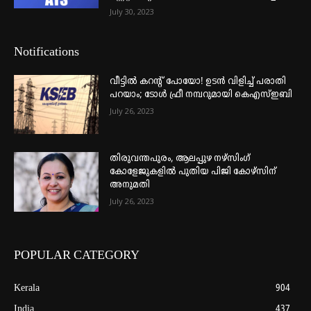
July 30, 2023
Notifications
വീട്ടില്‍ കറന്റ് പോയോ! ഉടന്‍ വിളിച്ച് പരാതി
പറയാം; ടോള്‍ ഫ്രീ നമ്പറുമായി കെഎസ്ഇബി
July 26, 2023
തിരുവന്തപുരം, ആലപ്പുഴ നഴ്‌സിംഗ്
കോളേജുകളില്‍ പുതിയ പിജി കോഴ്‌സിന്
അനുമതി
July 26, 2023
POPULAR CATEGORY
Kerala
904
India
437