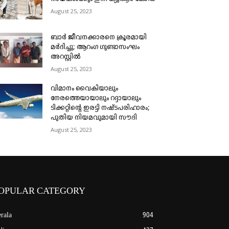
August 25, 2023
ബാർ ജീവനക്കാരനെ ക്രൂരമായി
മർദിച്ചു; ആറംഗ ഗുണ്ടാസംഘം
അറസ്റ്റിൽ
August 25, 2023
വിമാനം വൈകിയാലും
നേരത്തെയായാലും റദ്ദായാലും
ടിക്കറ്റിന്റെ ഇരട്ടി നഷ്ടപരിഹാരം;
പുതിയ നിയമവുമായി സൗദി
August 25, 2023
OPULAR CATEGORY
rala
904