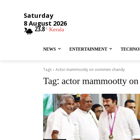
Saturday
8 August 2026
23.8
Kerala
C
NEWS
ENTERTAINMENT
TECHNO
Tags
Actor mammootty on oommen chandy
Tag:
actor mammootty o