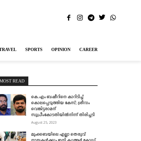
TRAVEL
SPORTS
OPINION
CAREER
MOST READ
കെ.എം ബഷീറിനെ കാറിടിച്ച്
കൊലപ്പെടുത്തിയ കേസ്; ശ്രീറാം
വെങ്കിട്ടരാമന്
സുപ്രീംകോടതിയിൽനിന്ന് തിരിച്ചടി
August 25, 2023
മുംബൈയിലെ എല്ലാ തെരുവ്
നായകൾക്കും ഇനി ക്യുആർ കോഡ്