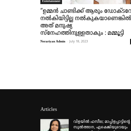
Entertainment
“ഉമ്മൻ ചാണ്ടിക്ക് ആരും ഡോക്ടറേറ്
നൽകിയിട്ടില്ല നൽകുകയാണെങ്കി
അത് മനുഷ്യ
സ്നേഹത്തിനുള്ളതാകും : മമ്മൂട്ടി
-
July 18, 2023
Nerariyan Admin
Articles
വിളയിൽ ഫസീല; മാപ്പിളപ്പാട്ടിന്റെ
സുൽത്താന, എകെജിയുടെയും