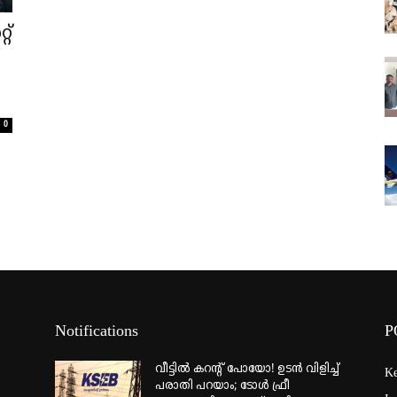
റ്
ൽ
0
Notifications
P
വീട്ടില്‍ കറന്റ് പോയോ! ഉടന്‍ വിളിച്ച്
Ke
പരാതി പറയാം; ടോള്‍ ഫ്രീ