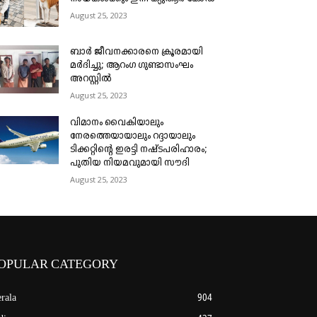
August 25, 2023
ബാർ ജീവനക്കാരനെ ക്രൂരമായി
മർദിച്ചു; ആറംഗ ഗുണ്ടാസംഘം
അറസ്റ്റിൽ
August 25, 2023
വിമാനം വൈകിയാലും
നേരത്തെയായാലും റദ്ദായാലും
ടിക്കറ്റിന്റെ ഇരട്ടി നഷ്ടപരിഹാരം;
പുതിയ നിയമവുമായി സൗദി
August 25, 2023
OPULAR CATEGORY
rala
904