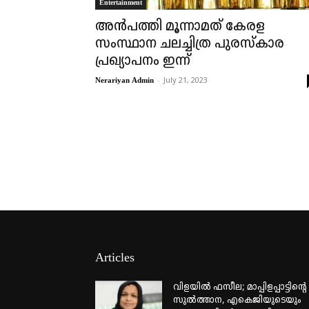
Entertainment
അൻപത്തി മൂന്നാമത് കേരള
സംസ്ഥാന ചലച്ചിത്ര പുരസ്‌കാര
പ്രഖ്യാപനം ഇന്ന്
-
July 21, 2023
Nerariyan Admin
Articles
വിളയിൽ ഫസീല; മാപ്പിളപ്പാട്ടിന്റെ
സുൽത്താന, എകെജിയുടെയും