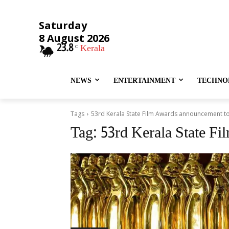
Saturday
8 August 2026
23.8
Kerala
C
NEWS
ENTERTAINMENT
TECHNO
Tags
53rd Kerala State Film Awards announcement t
Tag:
53rd Kerala State F