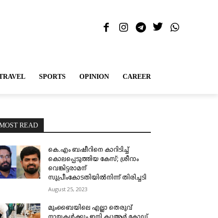
TRAVEL
SPORTS
OPINION
CAREER
MOST READ
കെ.എം ബഷീറിനെ കാറിടിച്ച്
കൊലപ്പെടുത്തിയ കേസ്; ശ്രീറാം
വെങ്കിട്ടരാമന്
സുപ്രീംകോടതിയിൽനിന്ന് തിരിച്ചടി
August 25, 2023
മുംബൈയിലെ എല്ലാ തെരുവ്
നായകൾക്കും ഇനി ക്യുആർ കോഡ്