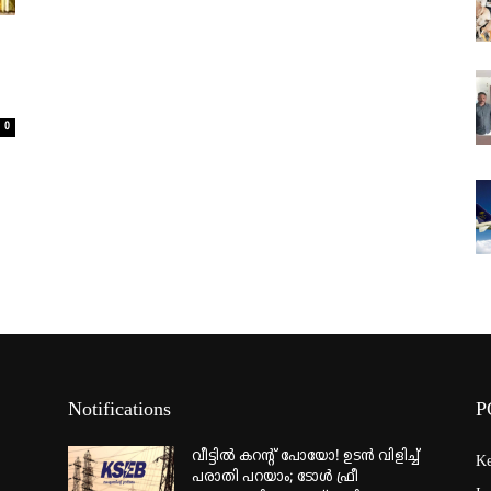
0
Notifications
P
വീട്ടില്‍ കറന്റ് പോയോ! ഉടന്‍ വിളിച്ച്
Ke
പരാതി പറയാം; ടോള്‍ ഫ്രീ