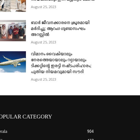
August 25, 2023
ബാർ ജീവനക്കാരനെ ക്രൂരമായി
മർദിച്ചു; ആറംഗ ഗുണ്ടാസംഘം
അറസ്റ്റിൽ
August 25, 2023
വിമാനം വൈകിയാലും
നേരത്തെയായാലും റദ്ദായാലും
ടിക്കറ്റിന്റെ ഇരട്ടി നഷ്ടപരിഹാരം;
പുതിയ നിയമവുമായി സൗദി
August 25, 2023
OPULAR CATEGORY
rala
904