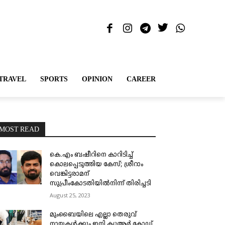
TRAVEL
SPORTS
OPINION
CAREER
MOST READ
കെ.എം ബഷീറിനെ കാറിടിച്ച്
കൊലപ്പെടുത്തിയ കേസ്; ശ്രീറാം
വെങ്കിട്ടരാമന്
സുപ്രീംകോടതിയിൽനിന്ന് തിരിച്ചടി
August 25, 2023
മുംബൈയിലെ എല്ലാ തെരുവ്
നായകൾക്കും ഇനി ക്യുആർ കോഡ്