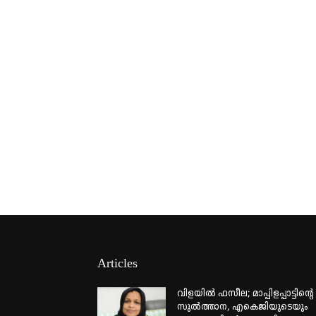
Articles
വിളയിൽ ഫസീല; മാപ്പിളപ്പാട്ടിന്റെ
സുൽത്താന, എകെജിയുടെയും